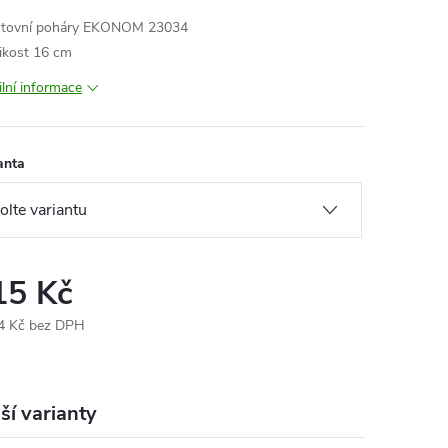
rtovní poháry EKONOM 23034
likost 16 cm
ilní informace
anta
15 Kč
4 Kč bez DPH
ná
:
ší varianty