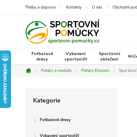
Přejít
Platby a doprava
Kontakty
O nás
Obchodní po
na
obsah
Fotbalové
Vybavení
Sportovní
Míč
dresy
sportovišť
oblečení
Poháry a medaile
Poháry Ekonom
Sportovn
Domů
P
Přeskočit
Kategorie
kategorie
o
Fotbalové dresy
s
Vybavení sportovišť