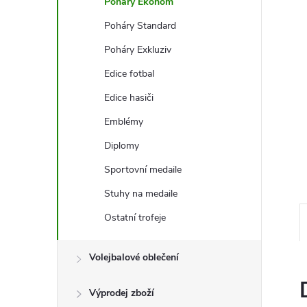
e
Poháry Ekonom
Poháry Standard
l
Poháry Exkluziv
Edice fotbal
Edice hasiči
Emblémy
Diplomy
Sportovní medaile
Stuhy na medaile
Ostatní trofeje
Volejbalové oblečení
Výprodej zboží