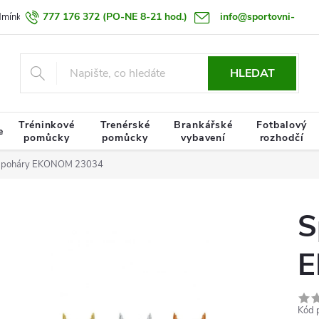
777 176 372
(PO-NE 8-21 hod.)
info@sportovni-
dmínky
Zásady zpracování osobních údajů
Termín doručení zboží
pomucky.cz
HLEDAT
Tréninkové
Trenérské
Brankářské
Fotbalový
e
pomůcky
pomůcky
vybavení
rozhodčí
í poháry EKONOM 23034
S
E
Kód 