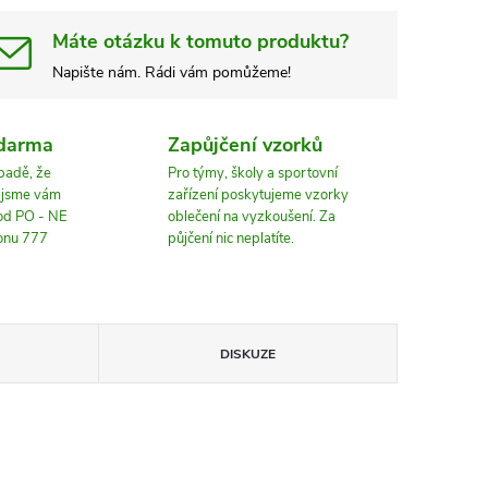
Máte otázku k tomuto produktu?
Napište nám. Rádi vám pomůžeme!
zdarma
Zapůjčení vzorků
ípadě, že
Pro týmy, školy a sportovní
, jsme vám
zařízení poskytujeme vzorky
 od PO - NE
oblečení na vyzkoušení. Za
fonu 777
půjčení nic neplatíte.
DISKUZE