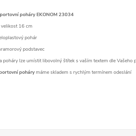
portovní poháry EKONOM 23034
 velikost 16 cm
eloplastový pohár
ramorový podstavec
a poháry lze umístit libovolný štítek s vaším textem dle Vašeho 
portovní poháry
máme skladem s rychlým termínem odeslání