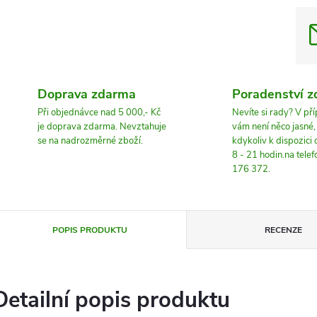
Doprava zdarma
Poradenství 
Při objednávce nad 5 000,- Kč
Nevíte si rady? V př
je doprava zdarma. Nevztahuje
vám není něco jasné
se na nadrozměrné zboží.
kdykoliv k dispozici
8 - 21 hodin.na tele
176 372.
POPIS PRODUKTU
RECENZE
Detailní popis produktu