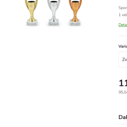
Spo
1 ve
Deta
Vari
1
95,0
Měr
cena
Dal