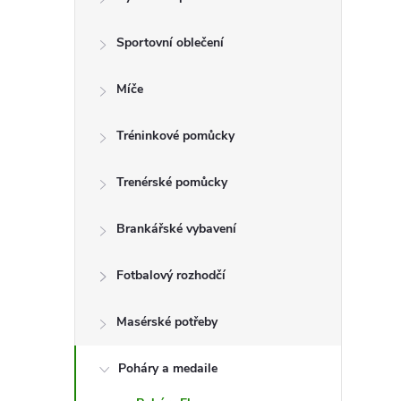
t
Sportovní oblečení
r
a
Míče
n
Tréninkové pomůcky
n
Trenérské pomůcky
í
Brankářské vybavení
p
Fotbalový rozhodčí
a
Masérské potřeby
n
Poháry a medaile