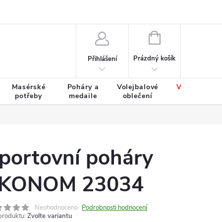
Výměna a vrácení zboží
Tabulky velikostí
NÁKUPNÍ
KOŠÍK
Prázdný košík
Přihlášení
Masérské
Poháry a
Volejbalové
Výprodej
potřeby
medaile
oblečení
zboží
portovní poháry
KONOM 23034
Neohodnoceno
Podrobnosti hodnocení
produktu:
Zvolte variantu