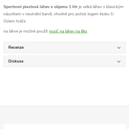
Sportovní plastová láhev o objemu 1 litr
je velká láhev s klasickým
náustkem v neutrální barvě, vhodné pro potisk logem klubu či
číslem hráče
na láhve je možné použít
nosič na láhev na 8ks
Recenze
Diskuse
Z
á