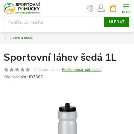
Přejít
NÁKUPNÍ
KOŠÍK
na
obsah
HLEDAT
Lahve a nosič
Sportovní láhev šedá 1L
Neohodnoceno
Podrobnosti hodnocení
Kód produktu:
ID7365