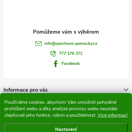
p
a
t
info
@
sportovni-pomucky.cz
í
777 176 372
Facebook
Informace pro vás
Používáme cookies, abychom Vám umožnili pohodlné
Přijímáme online platby
prohlížení webu a díky analýze provozu webu neustále
zlepšovali jeho funkce, výkon a použitelnost.
Více informací
Nastavení