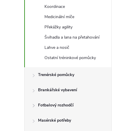
e
Koordinace
l
Medicinální míče
Překážky agility
Švihadla a lana na přetahování
Lahve a nosič
Ostatní tréninkové pomůcky
Trenérské pomůcky
Brankářské vybavení
Fotbalový rozhodčí
Masérské potřeby