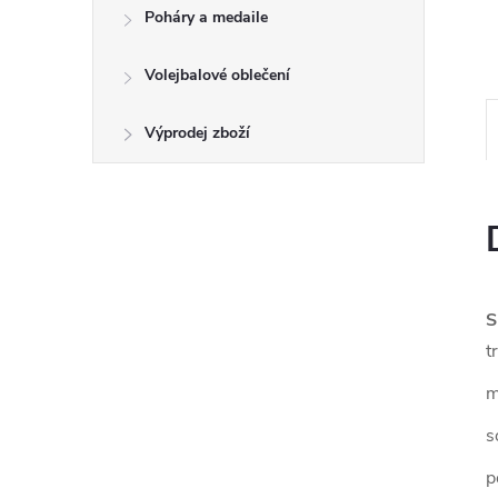
Poháry a medaile
Volejbalové oblečení
Výprodej zboží
S
t
m
s
p