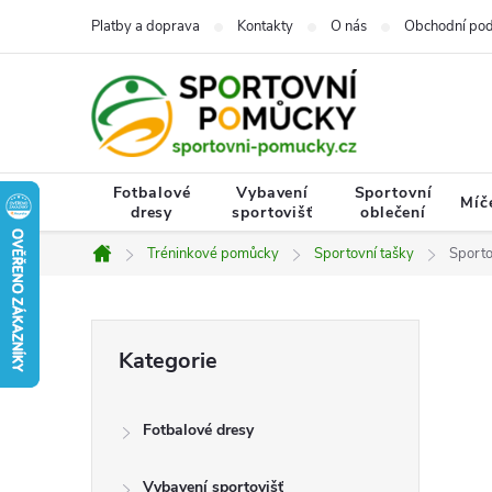
Přejít
Platby a doprava
Kontakty
O nás
Obchodní po
na
obsah
Fotbalové
Vybavení
Sportovní
Míč
dresy
sportovišť
oblečení
Tréninkové pomůcky
Sportovní tašky
Sporto
Domů
P
Přeskočit
Kategorie
kategorie
o
Fotbalové dresy
s
Vybavení sportovišť