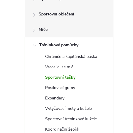
t
Sportovní oblečení
r
a
Míče
n
Tréninkové pomůcky
Chrániče a kapitánská páska
n
Vracející se míč
í
Sportovní tašky
Posilovací gumy
p
Expandery
a
Vytyčovací mety a kužele
n
Sportovní tréninkové kužele
Koordinační žebřík