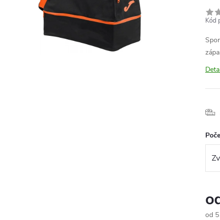
Kód 
Spor
zápa
Deta
Poče
o
od
5