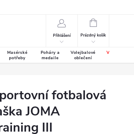
Výměna a vrácení zboží
Tabulky velikostí
NÁKUPNÍ
KOŠÍK
Prázdný košík
Přihlášení
Masérské
Poháry a
Volejbalové
Výprodej
potřeby
medaile
oblečení
zboží
portovní fotbalová
aška JOMA
raining III