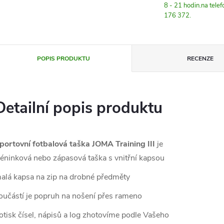
8 - 21 hodin.na tele
176 372.
POPIS PRODUKTU
RECENZE
Detailní popis produktu
portovní fotbalová taška JOMA Training III
je
réninková nebo zápasová taška s vnitřní kapsou
alá kapsa na zip na drobné předměty
oučástí je popruh na nošení přes rameno
otisk čísel, nápisů a log zhotovíme podle Vašeho