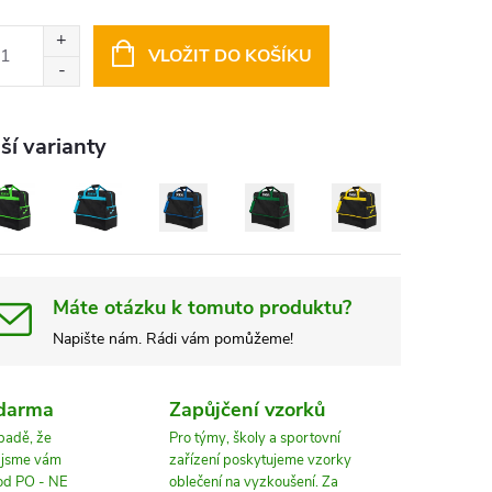
ná
:
VLOŽIT DO KOŠÍKU
ší varianty
Máte otázku k tomuto produktu?
Napište nám. Rádi vám pomůžeme!
zdarma
Zapůjčení vzorků
ípadě, že
Pro týmy, školy a sportovní
, jsme vám
zařízení poskytujeme vzorky
 od PO - NE
oblečení na vyzkoušení. Za