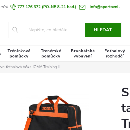
777 176 372
(PO-NE 8-21 hod.)
info@sportovni-
dmínky
Zásady zpracování osobních údajů
Termín doručení zboží
pomucky.cz
HLEDAT
Tréninkové
Trenérské
Brankářské
Fotbalový
e
pomůcky
pomůcky
vybavení
rozhodčí
vní fotbalová taška JOMA Training III
S
t
T