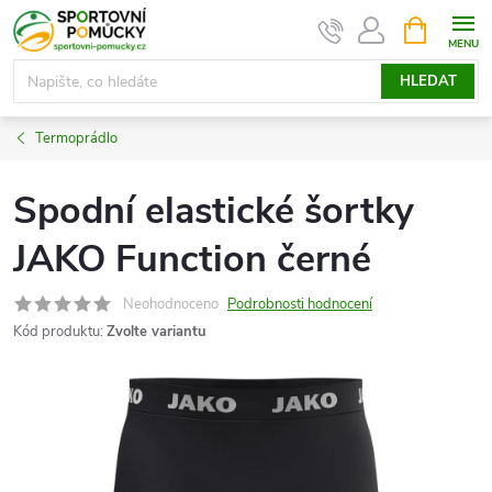
Přejít
NÁKUPNÍ
KOŠÍK
na
obsah
HLEDAT
Termoprádlo
Spodní elastické šortky
JAKO Function černé
Neohodnoceno
Podrobnosti hodnocení
Kód produktu:
Zvolte variantu