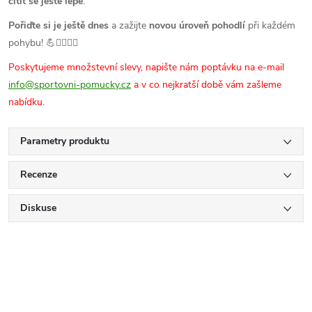
cítit se ještě lépe
.
Pořiďte si je ještě dnes
a zažijte
novou úroveň pohodlí
při každém
pohybu! 💪🏃‍♂️🧘‍♀️
Poskytujeme množstevní slevy, napište nám poptávku na e-mail
info@sportovni-pomucky.cz
a v co nejkratší době vám zašleme
nabídku.
Parametry produktu
Recenze
Diskuse