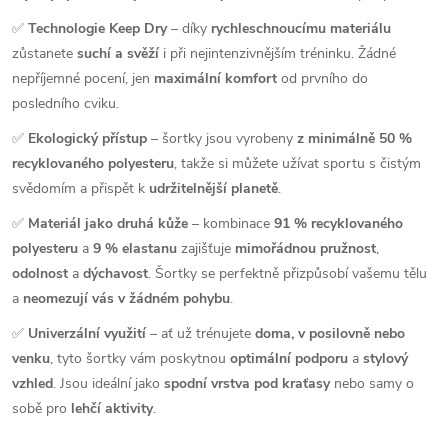
✅
Technologie Keep Dry
– díky
rychleschnoucímu materiálu
zůstanete
suchí a svěží
i při nejintenzivnějším tréninku. Žádné
nepříjemné pocení, jen
maximální komfort
od prvního do
posledního cviku.
✅
Ekologický přístup
– šortky jsou vyrobeny
z minimálně 50 %
recyklovaného polyesteru
, takže si můžete užívat sportu s čistým
svědomím a přispět k
udržitelnější planetě
.
✅
Materiál jako druhá kůže
– kombinace
91 % recyklovaného
polyesteru
a
9 % elastanu
zajišťuje
mimořádnou pružnost
,
odolnost
a
dýchavost
. Šortky se perfektně přizpůsobí vašemu tělu
a
neomezují vás v žádném pohybu
.
✅
Univerzální využití
– ať už trénujete
doma, v posilovně nebo
venku
, tyto šortky vám poskytnou
optimální podporu
a
stylový
vzhled
. Jsou ideální jako
spodní vrstva pod kraťasy
nebo samy o
sobě pro
lehčí aktivity
.