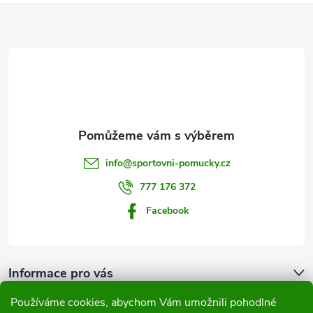
Z
á
p
a
t
info
@
sportovni-pomucky.cz
í
777 176 372
Facebook
Informace pro vás
Používáme cookies, abychom Vám umožnili pohodlné
Přijímáme online platby