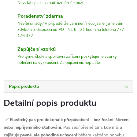
Nevztahuje se na nadrozměrné zboží.
Poradenství zdarma
Nevíte si rady? V případě, že vám není něco jasné, jsme vám
kdykoliv k dispozici od PO - NE 8 - 21 hodin.na telefonu 777
176 372.
Zapůjčení vzorků
Pro týmy, školy a sportovní zařízení poskytujeme vzorky
oblečení na vyzkoušení. Za půjčení nic neplatíte.
Popis produktu
Detailní popis produktu
✅
Elastický pas pro dokonalé přizpůsobení
–
bez řezání, škrcení
nebo nepříjemného stahování
. Pas sedí přesně tam, kde má, a
zajišťuje
pevné, ale pohodlné uchycení
během každého pohybu.