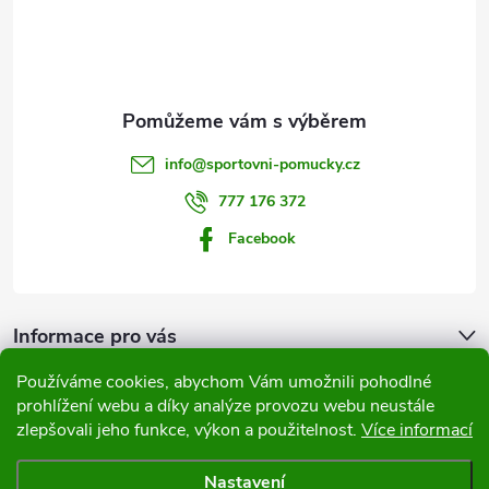
p
a
t
info
@
sportovni-pomucky.cz
í
777 176 372
Facebook
Informace pro vás
Používáme cookies, abychom Vám umožnili pohodlné
Přijímáme online platby
prohlížení webu a díky analýze provozu webu neustále
zlepšovali jeho funkce, výkon a použitelnost.
Více informací
Nastavení