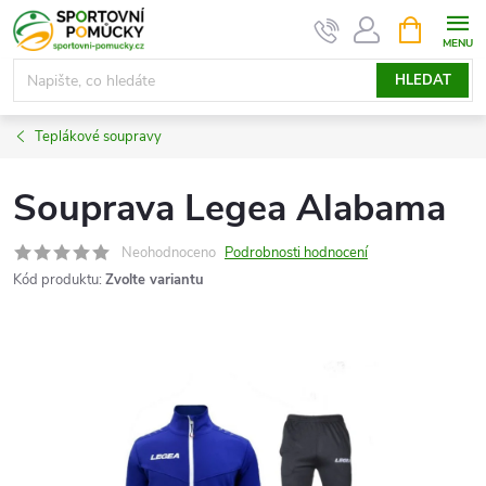
Přejít
NÁKUPNÍ
KOŠÍK
na
obsah
HLEDAT
Teplákové soupravy
Souprava Legea Alabama
Neohodnoceno
Podrobnosti hodnocení
Kód produktu:
Zvolte variantu