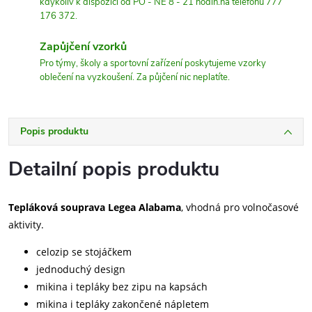
kdykoliv k dispozici od PO - NE 8 - 21 hodin.na telefonu 777
176 372.
Zapůjčení vzorků
Pro týmy, školy a sportovní zařízení poskytujeme vzorky
oblečení na vyzkoušení. Za půjčení nic neplatíte.
Popis produktu
Detailní popis produktu
Tepláková souprava Legea Alabama
, vhodná pro volnočasové
aktivity.
celozip se stojáčkem
jednoduchý design
mikina i tepláky bez zipu na kapsách
mikina i tepláky zakončené nápletem