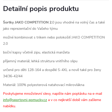
Detailní popis produktu
Šortky JAKO COMPETITION 2.
0 jsou vhodné na volný čas a také
jako reprezentační do Vašeho týmu
možné kombinovat s trikem nebo polokošilí JAKO COMPETITION
2.0
boční kapsy včetně zipu, elastická manžeta
příjemný materiál, lehká struktura vnitřního slipu
určené pro děti 128-164 a dospělé S-4XL a nově také pro ženy
34/36-42/44
Materiál: 100% polyesterová natahovací mikrovlákna
Poskytujeme množstevní slevy, napište nám poptávku na e-mail
info@sportovni-pomucky.cz
a v co nejkratší době vám zašleme
nabídku.