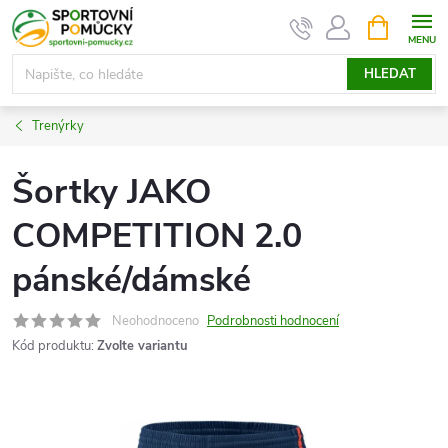
Přejít
NÁKUPNÍ
KOŠÍK
na
obsah
HLEDAT
Trenýrky
Šortky JAKO
COMPETITION 2.0
pánské/dámské
Neohodnoceno
Podrobnosti hodnocení
Kód produktu:
Zvolte variantu