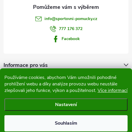
a
t
info
@
sportovni-pomucky.cz
í
777 176 372
Facebook
Informace pro vás
Používáme cookies, abychom Vám umožnili pohodlné
Přijímáme online platby
prohlížení webu a díky analýze provozu webu neustále
zlepšovali jeho funkce, výkon a použitelnost.
Více informací
Nastavení
Copyright 2026
Sportovní pomůcky
. Všechna práva vyhrazena.
Souhlasím
Vytvořil Shoptet