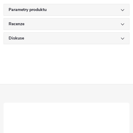
Parametry produktu
Recenze
Diskuse
Z
á
p