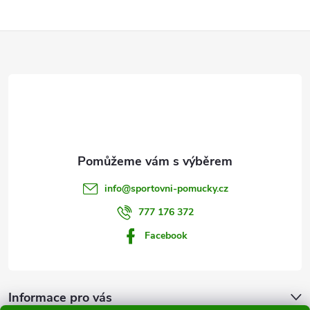
Z
á
p
a
t
info
@
sportovni-pomucky.cz
í
777 176 372
Facebook
Informace pro vás