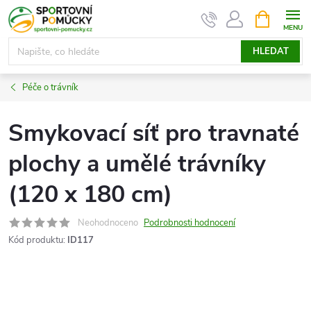
Přejít
NÁKUPNÍ
KOŠÍK
na
obsah
HLEDAT
Péče o trávník
Smykovací síť pro travnaté
plochy a umělé trávníky
(120 x 180 cm)
Neohodnoceno
Podrobnosti hodnocení
Kód produktu:
ID117