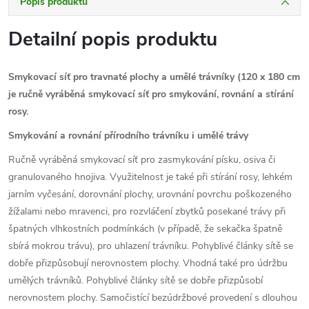
Popis produktu
Detailní popis produktu
Smykovací síť pro travnaté plochy a umělé trávníky (120 x 180 cm
je ručně vyráběná smykovací síť pro smykování, rovnání a stírání
rosy.
Smykování a rovnání přírodního trávníku i umělé trávy
Ručně vyráběná smykovací síť pro zasmykování písku, osiva či
granulovaného hnojiva. Využitelnost je také při stírání rosy, lehkém
jarním vyčesání, dorovnání plochy, urovnání povrchu poškozeného
žížalami nebo mravenci, pro rozvláčení zbytků posekané trávy při
špatných vlhkostních podmínkách (v případě, že sekačka špatně
sbírá mokrou trávu), pro uhlazení trávníku. Pohyblivé články sítě se
dobře přizpůsobují nerovnostem plochy. Vhodná také pro údržbu
umělých trávníků. Pohyblivé články sítě se dobře přizpůsobí
nerovnostem plochy. Samočistící bezúdržbové provedení s dlouhou