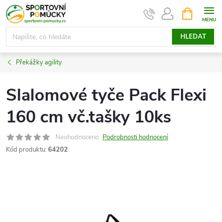
Přejít
NÁKUPNÍ
KOŠÍK
na
obsah
HLEDAT
Překážky agility
Slalomové tyče Pack Flexi
160 cm vč.tašky 10ks
Neohodnoceno
Podrobnosti hodnocení
Kód produktu:
64202