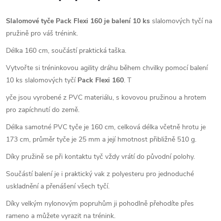
Slalomové tyče Pack Flexi 160 je balení 10 ks
slalomových tyčí na
pružině pro váš trénink.
Délka 160 cm, součástí praktická taška.
Vytvořte si tréninkovou agility dráhu během chvilky pomocí balení
10 ks slalomových tyčí
Pack
Flexi 160
. T
yče jsou vyrobené z PVC materiálu, s kovovou pružinou a hrotem
pro zapíchnutí do země.
Délka samotné PVC tyče je 160 cm, celková délka včetně hrotu je
173 cm, průměr tyče je 25 mm a její hmotnost přibližně 510 g.
Díky pružině se při kontaktu tyč vždy vrátí do původní polohy.
Součástí balení je i praktický vak z polyesteru pro jednoduché
uskladnění a přenášení všech tyčí.
Díky velkým nylonovým popruhům ji pohodlně přehodíte přes
rameno a můžete vyrazit na trénink.