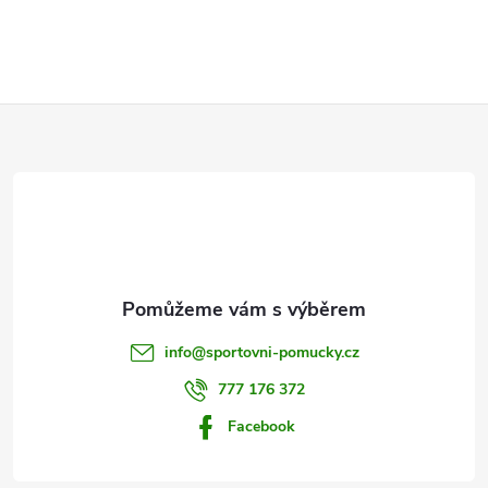
Z
á
p
a
t
info
@
sportovni-pomucky.cz
í
777 176 372
Facebook