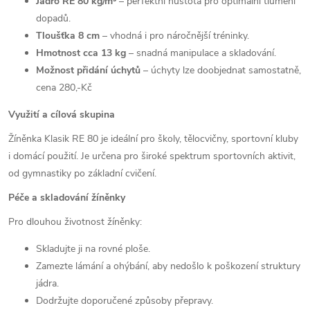
Jádro RE 80 kg/m³
– perfektní hustota pro optimální tlumení
dopadů.
Tloušťka 8 cm
– vhodná i pro náročnější tréninky.
Hmotnost cca 13 kg
– snadná manipulace a skladování.
Možnost přidání úchytů
– úchyty lze doobjednat samostatně,
cena 280,-Kč
Využití a cílová skupina
Žíněnka Klasik RE 80 je ideální pro školy, tělocvičny, sportovní kluby
i domácí použití. Je určena pro široké spektrum sportovních aktivit,
od gymnastiky po základní cvičení.
Péče a skladování žíněnky
Pro dlouhou životnost žíněnky:
Skladujte ji na rovné ploše.
Zamezte lámání a ohýbání, aby nedošlo k poškození struktury
jádra.
Dodržujte doporučené způsoby přepravy.