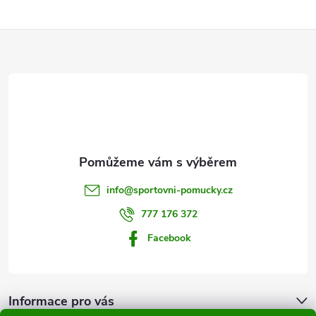
Z
á
p
a
t
info
@
sportovni-pomucky.cz
í
777 176 372
Facebook
Informace pro vás