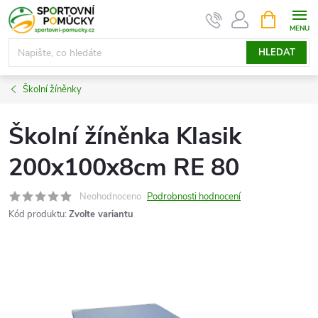
Přejít
NÁKUPNÍ
KOŠÍK
na
obsah
HLEDAT
Školní žíněnky
Školní žíněnka Klasik
200x100x8cm RE 80
Neohodnoceno
Podrobnosti hodnocení
Kód produktu:
Zvolte variantu