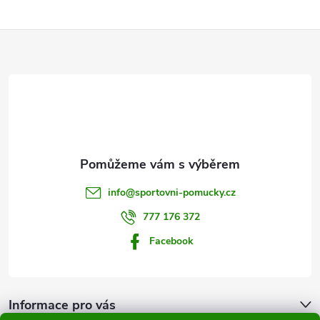
Z
á
p
a
t
info
@
sportovni-pomucky.cz
í
777 176 372
Facebook
Informace pro vás