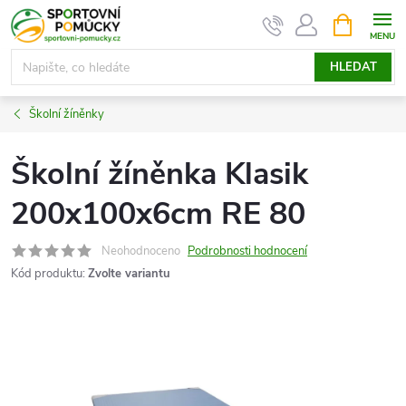
Přejít
NÁKUPNÍ
KOŠÍK
na
obsah
HLEDAT
Školní žíněnky
Školní žíněnka Klasik
200x100x6cm RE 80
Neohodnoceno
Podrobnosti hodnocení
Kód produktu:
Zvolte variantu