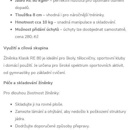
Jádro RE 80 kg/m³
– perfektní hustota pro optimální tlumení
dopadů.
Tloušťka 8 cm
– vhodná i pro náročnější tréninky.
Hmotnost cca 10 kg
– snadná manipulace a skladování.
Možnost přidání úchytů
– úchyty lze doobjednat samostatně,
cena 280,-Kč
Využití a cílová skupina
Žíněnka Klasik RE 80 je ideální pro školy, tělocvičny, sportovní kluby
i domácí použití. Je určena pro široké spektrum sportovních aktivit,
od gymnastiky po základní cvičení.
Péče a skladování žíněnky
Pro dlouhou životnost žíněnky:
Skladujte ji na rovné ploše.
Zamezte lámání a ohýbání, aby nedošlo k poškození struktury
jádra.
Dodržujte doporučené způsoby přepravy.