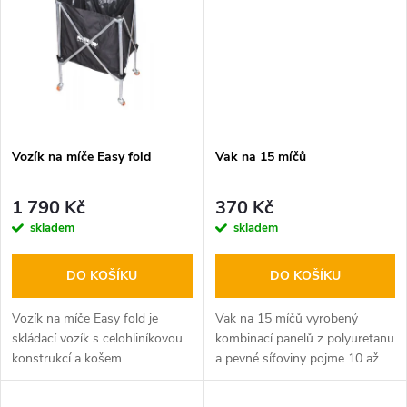
t
t
ů
ů
Vozík na míče Easy fold
Vak na 15 míčů
1 790 Kč
370 Kč
skladem
skladem
DO KOŠÍKU
DO KOŠÍKU
Vozík na míče Easy fold je
Vak na 15 míčů vyrobený
skládací vozík s celohliníkovou
kombinací panelů z polyuretanu
konstrukcí a košem
a pevné síťoviny pojme 10 až
z pogumovaného polyesteru na
15 míčů. Vak je se stahováním
uskladnění míčů nebo jejich
na šňůrku.