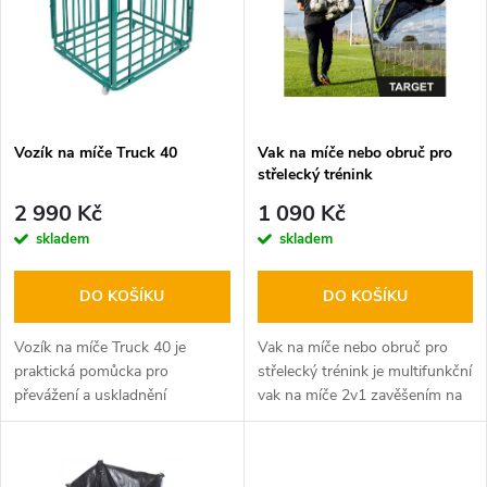
e
p
Abecedně
n
i
í
s
p
Vozík na míče Truck 40
Vak na míče nebo obruč pro
střelecký trénink
p
r
2 990 Kč
1 090 Kč
r
skladem
skladem
o
o
DO KOŠÍKU
DO KOŠÍKU
d
d
Vozík na míče Truck 40 je
Vak na míče nebo obruč pro
u
praktická pomůcka pro
střelecký trénink je multifunkční
převážení a uskladnění
vak na míče 2v1 zavěšením na
u
fotbalových, volejbalových či
branku v mžiku proměníte v
k
basketbalových míčů.
tréninkovou obruč pro trénink…
k