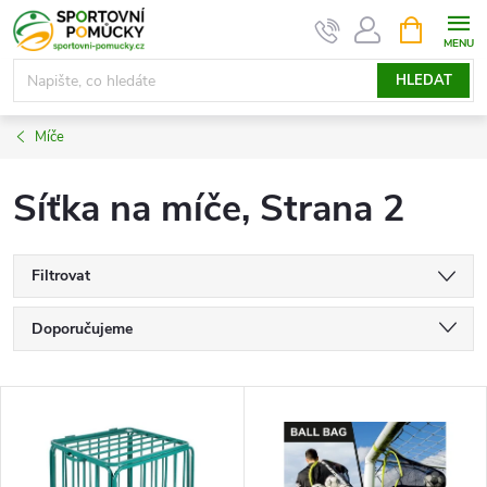
Přejít
NÁKUPNÍ
KOŠÍK
na
obsah
HLEDAT
Míče
Síťka na míče
, Strana 2
Filtrovat
Ř
Doporučujeme
a
Nejlevnější
V
Nejdražší
z
ý
Nejprodávanější