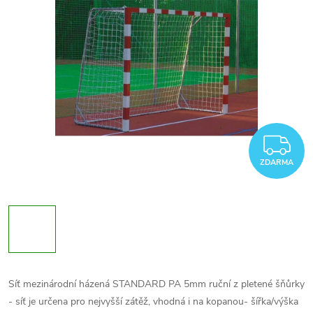
Z
ZDARMA
Síť mezinárodní házená STANDARD PA 5mm ruční z pletené šňůrky
- síť je určena pro nejvyšší zátěž, vhodná i na kopanou- šířka/výška