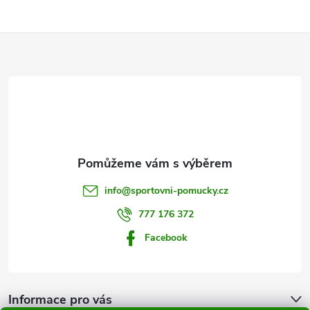
Z
á
p
a
t
info
@
sportovni-pomucky.cz
í
777 176 372
Facebook
Informace pro vás