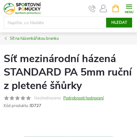
Přejít
NÁKUPNÍ
KOŠÍK
na
obsah
HLEDAT
Síť na házenkářskou branku
Síť mezinárodní házená
STANDARD PA 5mm ruční
z pletené šňůrky
Neohodnoceno
Podrobnosti hodnocení
Kód produktu:
ID727