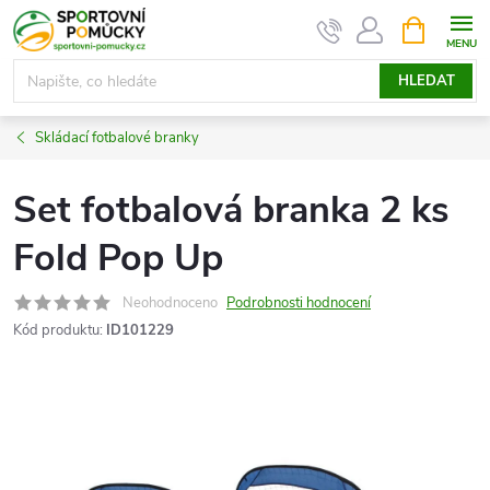
Přejít
NÁKUPNÍ
KOŠÍK
na
obsah
HLEDAT
Skládací fotbalové branky
Set fotbalová branka 2 ks
Fold Pop Up
Neohodnoceno
Podrobnosti hodnocení
Kód produktu:
ID101229