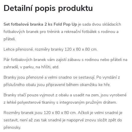
Detailní popis produktu
Set fotbalová branka 2 ks Fold Pop Up
je sada dvou skládacích
fotbalových branek pro trénink a rekreační fotbálek s rodinou a
přáteli.
Lehce přenosné, rozměry branky 120 x 80 x 80 cm.
Pár fotbalových branek vám zajistí zábavu s rodinou nebo přáteli na
zahradě, v parku, na hřišti, atd.
Branky jsou přenosné a velmi snadno se sestavují. Po vyndání z
příslušného obalu jsou připravené během okamžiku ke hře.
Branky stačí pouze vyjmout z obalu a usadit na zem, jsou vyrobené
z lehké polyesterové tkaniny s integrovaným pružným drátem.
Rozměry branek jsou 120 x 80 x 80 cm. Ačkoli je velmi snadné je
sestavit, není až zas tak snadné je napoprvé znovu složit zpět do
přenosky.