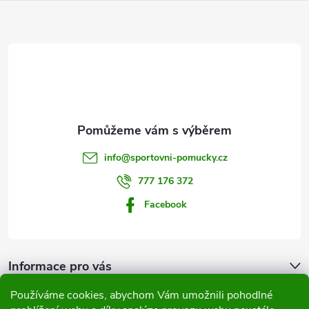
Z
á
p
a
t
info
@
sportovni-pomucky.cz
í
777 176 372
Facebook
Informace pro vás
Používáme cookies, abychom Vám umožnili pohodlné
Přijímáme online platby