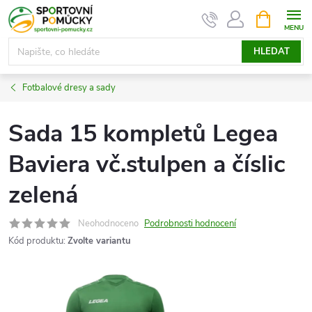
Přejít
NÁKUPNÍ
KOŠÍK
na
obsah
HLEDAT
Fotbalové dresy a sady
Sada 15 kompletů Legea
Baviera vč.stulpen a číslic
zelená
Neohodnoceno
Podrobnosti hodnocení
Kód produktu:
Zvolte variantu