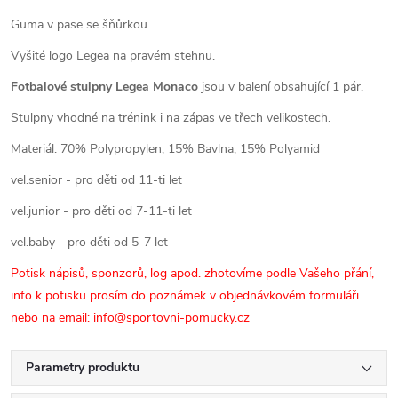
Guma v pase se šňůrkou.
Vyšité logo Legea na pravém stehnu.
Fotbalové stulpny Legea Monaco
jsou v
balení obsahující 1 pár.
Stulpny vhodné na trénink i na zápas ve třech velikostech.
Materiál: 70% Polypropylen, 15% Bavlna, 15% Polyamid
vel.senior - pro děti od 11-ti let
vel.junior - pro děti od 7-11-ti let
vel.baby - pro děti od 5-7 let
Potisk nápisů, sponzorů, log apod. zhotovíme podle Vašeho přání,
info k potisku prosím do poznámek
v objednávkovém formuláři
nebo na email: info@sportovni-pomucky.cz
Parametry produktu