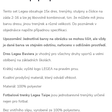
Tento set Legea obsahuje 15x dres, trenýrky, stulpny a číslice na
záda 2-16 a lze jej libovolně kombinovat, tzn. že můžete mít jinou
barvu dresu, jinou trenýrek a různé velikosti. Do poznámek v
objednávce napište případnou specifikaci.
Upozornění: Jednotlivé barvy na obrázku se mohou lišit, ale vždy
je dané barva ve stejném odstínu, nafoceno v odlišném prostředí.
Dres Legea Baviera
je vhodný pro všechny druhy sportů a velmi
oblíbený na základních školách.
Krátký rukáv, vyšité logo LEGEA na pravém prsu.
Kvalitní prodyšný materiál, který odvádí vlhkost.
Materiál: 100% polyester
Fotbalové trenky Legea Taipe
jsou jednobarevné trenýrky určené
nejen pro fotbal.
Bez vnitřního slipu, vyrobené ze 100% polyesteru.