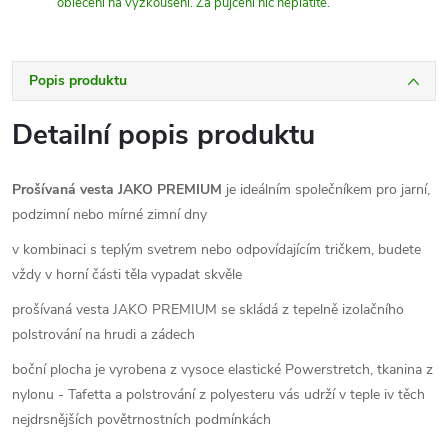
oblečení na vyzkoušení. Za půjčení nic neplatíte.
Popis produktu
Detailní popis produktu
Prošívaná vesta JAKO PREMIUM
je ideálním společníkem pro jarní,
podzimní nebo mírné zimní dny
v kombinaci s teplým svetrem nebo odpovídajícím tričkem, budete
vždy v horní části těla vypadat skvěle
prošívaná vesta JAKO PREMIUM se skládá z tepelně izolačního
polstrování na hrudi a zádech
boční plocha je vyrobena z vysoce elastické Powerstretch, tkanina z
nylonu - Tafetta a polstrování z polyesteru vás udrží v teple iv těch
nejdrsnějších povětrnostních podmínkách