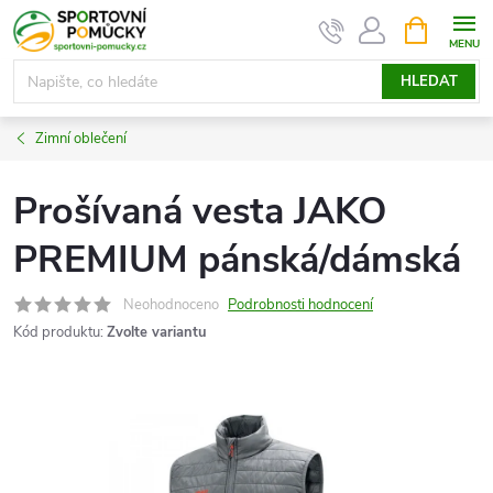
Přejít
NÁKUPNÍ
KOŠÍK
na
obsah
HLEDAT
Zimní oblečení
Prošívaná vesta JAKO
PREMIUM pánská/dámská
Neohodnoceno
Podrobnosti hodnocení
Kód produktu:
Zvolte variantu