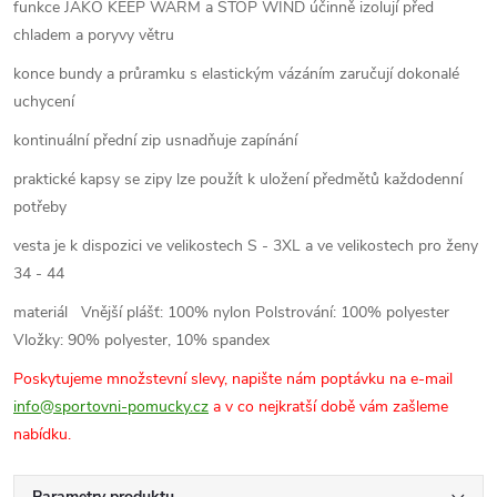
funkce JAKO KEEP WARM a STOP WIND účinně izolují před
chladem a poryvy větru
konce bundy a průramku s elastickým vázáním zaručují dokonalé
uchycení
kontinuální přední zip usnadňuje zapínání
praktické kapsy se zipy lze použít k uložení předmětů každodenní
potřeby
vesta je k dispozici ve velikostech S - 3XL a ve velikostech pro ženy
34 - 44
materiál
Vnější plášť: 100% nylon Polstrování: 100% polyester
Vložky: 90% polyester, 10% spandex
Poskytujeme množstevní slevy, napište nám poptávku na e-mail
info@sportovni-pomucky.cz
a v co nejkratší době vám zašleme
nabídku.
Parametry produktu