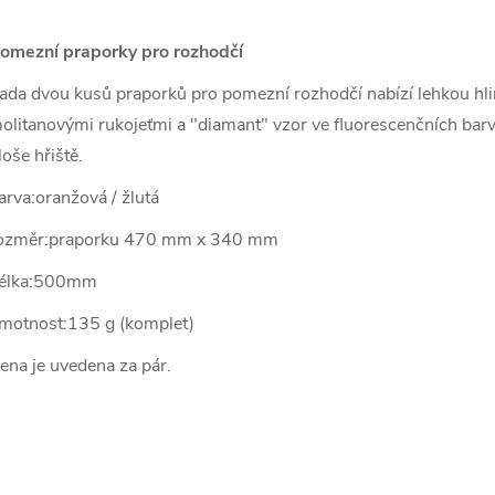
omezní praporky pro rozhodčí
ada dvou kusů praporků pro pomezní rozhodčí nabízí lehkou hli
olitanovými rukojeťmi a "diamant" vzor ve fluorescenčních barv
loše hřiště.
arva:oranžová / žlutá
ozměr:praporku 470 mm x 340 mm
élka:500mm
motnost:135 g (komplet)
ena je uvedena za pár.