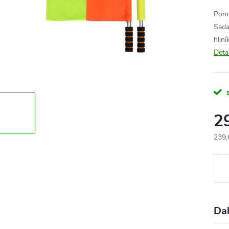
Pome
Sada
hlin
Deta
2
239,
Měr
cena
Dal