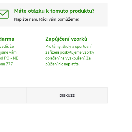
Máte otázku k tomuto produktu?
Napište nám. Rádi vám pomůžeme!
zdarma
Zapůjčení vzorků
ípadě, že
Pro týmy, školy a sportovní
, jsme vám
zařízení poskytujeme vzorky
 od PO - NE
oblečení na vyzkoušení. Za
fonu 777
půjčení nic neplatíte.
DISKUZE