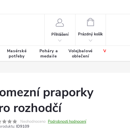
Výměna a vrácení zboží
Tabulky velikostí
NÁKUPNÍ
KOŠÍK
Prázdný košík
Přihlášení
Masérské
Poháry a
Volejbalové
Výprodej
potřeby
medaile
oblečení
zboží
omezní praporky
ro rozhodčí
Neohodnoceno
Podrobnosti hodnocení
produktu:
ID9109