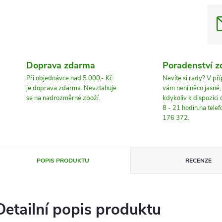
Doprava zdarma
Poradenství 
Při objednávce nad 5 000,- Kč
Nevíte si rady? V př
je doprava zdarma. Nevztahuje
vám není něco jasné
se na nadrozměrné zboží.
kdykoliv k dispozici
8 - 21 hodin.na tele
176 372.
POPIS PRODUKTU
RECENZE
Detailní popis produktu