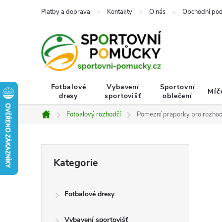
Přejít
Platby a doprava
Kontakty
O nás
Obchodní po
na
obsah
Fotbalové
Vybavení
Sportovní
Míč
dresy
sportovišť
oblečení
Fotbalový rozhodčí
Pomezní praporky pro rozhod
Domů
P
Přeskočit
Kategorie
kategorie
o
Fotbalové dresy
s
Vybavení sportovišť