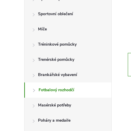
t
Sportovní oblečení
r
a
Míče
n
Tréninkové pomůcky
n
Trenérské pomůcky
í
Brankářské vybavení
p
Fotbalový rozhodčí
a
Masérské potřeby
n
Poháry a medaile