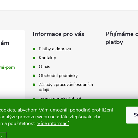
Informace pro vás
Přijímáme o
platby
Platby a doprava
Kontakty
O nás
vni-pom
Obchodní podmínky
Zásady zpracování osobních
údajů
Termín doručení zboží
Výměna a vrácení zboží
ookies, abychom Vám umožnili pohodlné prohlížení
S
 analýze provozu webu neustále zlepšovali jeho
Tabulky velikostí
n a použitelnost.
Více informací