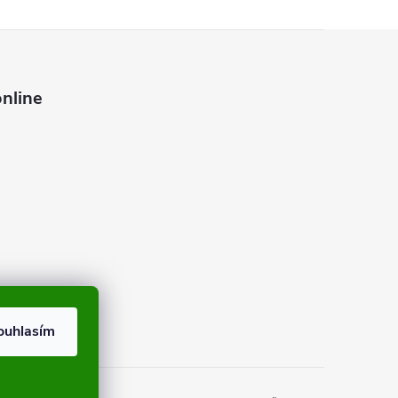
nline
ouhlasím