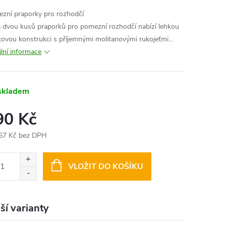
zní praporky pro rozhodčí
 dvou kusů praporků pro pomezní rozhodčí nabízí lehkou
íkovou konstrukci s příjemnými molitanovými rukojeťmi…
ilní informace
skladem
90 Kč
67 Kč bez DPH
ná
:
VLOŽIT DO KOŠÍKU
ší varianty