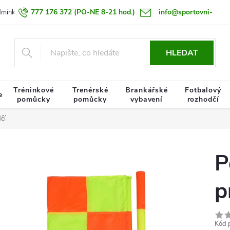
777 176 372
(PO-NE 8-21 hod.)
info@sportovni-
dmínky
Zásady zpracování osobních údajů
Termín doručení zboží
pomucky.cz
HLEDAT
Tréninkové
Trenérské
Brankářské
Fotbalový
e
pomůcky
pomůcky
vybavení
rozhodčí
čí
P
p
Kód 