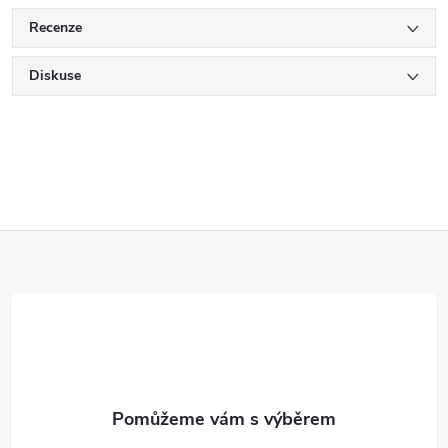
Recenze
Diskuse
Z
á
p
a