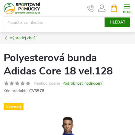
Přejít
NÁKUPNÍ
KOŠÍK
na
obsah
HLEDAT
Výprodej zboží
Polyesterová bunda
Adidas Core 18 vel.128
Neohodnoceno
Podrobnosti hodnocení
Kód produktu:
CV3578
Výprodej