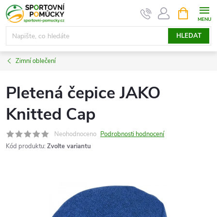
Přejít
NÁKUPNÍ
KOŠÍK
na
obsah
HLEDAT
Zimní oblečení
Pletená čepice JAKO
Knitted Cap
Neohodnoceno
Podrobnosti hodnocení
Kód produktu:
Zvolte variantu