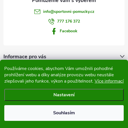
t
info
@
sportovni-pomucky.cz
í
777 176 372
Facebook
Informace pro vás
Používáme cookies, abychom Vám umožnili pohodlné
Přijímáme online platby
prohlížení webu a díky analýze provozu webu neustále
zlepšovali jeho funkce, výkon a použitelnost.
Více informací
Nastavení
Copyright 2026
Sportovní pomůcky
. Všechna práva vyhrazena.
Souhlasím
Vytvořil Shoptet