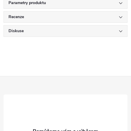
Parametry produktu
Recenze
Diskuse
Z
á
p
a