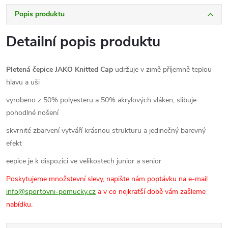
Popis produktu
Detailní popis produktu
Pletená čepice JAKO Knitted Cap
udržuje v zimě příjemně teplou
hlavu a uši
v
yrobeno z 50% polyesteru a 50% akrylových vláken, slibuje
pohodlné nošení
skvrnité zbarvení vytváří krásnou strukturu a jedinečný barevný
efekt
eepice je k dispozici ve velikostech junior a senior
Poskytujeme množstevní slevy, napište nám poptávku na e-mail
info@sportovni-pomucky.cz
a v co nejkratší době vám zašleme
nabídku.