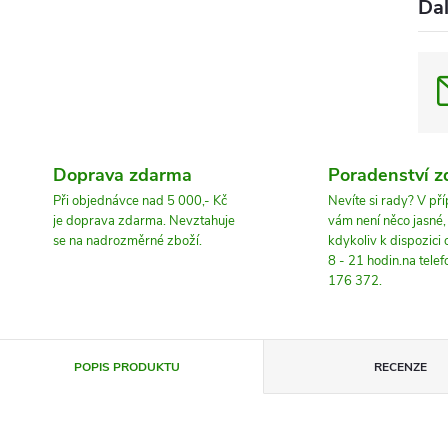
Dal
Doprava zdarma
Poradenství 
Při objednávce nad 5 000,- Kč
Nevíte si rady? V př
je doprava zdarma. Nevztahuje
vám není něco jasné
se na nadrozměrné zboží.
kdykoliv k dispozici
8 - 21 hodin.na tele
176 372.
POPIS PRODUKTU
RECENZE