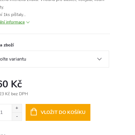
ty.
ní 1ks píšťaly…
ilní informace
a zboží
60 Kč
23 Kč bez DPH
ná
:
VLOŽIT DO KOŠÍKU