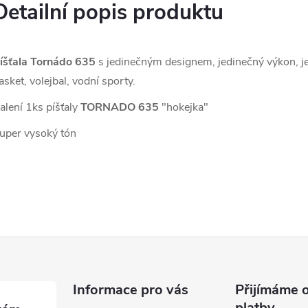
Detailní popis produktu
íšťala Tornádo 635
s jedinečným designem, jedinečný výkon, j
asket, volejbal, vodní sporty.
alení 1ks píšťaly
TORNADO 635
"hokejka"
uper vysoký tón
Informace pro vás
Přijímáme o
platby