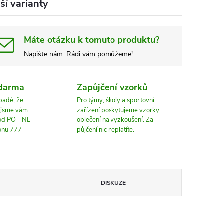
ší varianty
Máte otázku k tomuto produktu?
Napište nám. Rádi vám pomůžeme!
zdarma
Zapůjčení vzorků
ípadě, že
Pro týmy, školy a sportovní
, jsme vám
zařízení poskytujeme vzorky
 od PO - NE
oblečení na vyzkoušení. Za
fonu 777
půjčení nic neplatíte.
DISKUZE