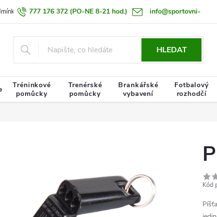
777 176 372
(PO-NE 8-21 hod.)
info@sportovni-
dmínky
Zásady zpracování osobních údajů
Termín doručení zboží
pomucky.cz
HLEDAT
Tréninkové
Trenérské
Brankářské
Fotbalový
e
pomůcky
pomůcky
vybavení
rozhodčí
P
Kód 
Píšť
jedi