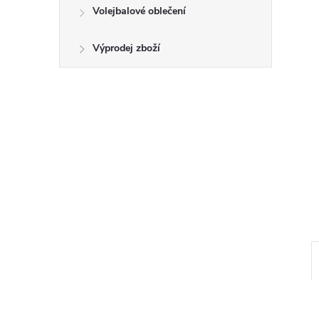
e
Volejbalové oblečení
l
Výprodej zboží