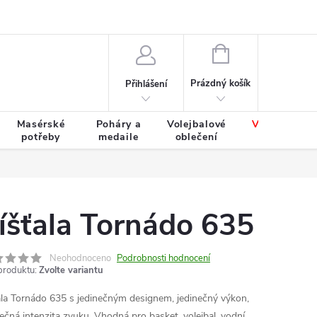
Výměna a vrácení zboží
Tabulky velikostí
NÁKUPNÍ
KOŠÍK
Prázdný košík
Přihlášení
Masérské
Poháry a
Volejbalové
Výprodej
potřeby
medaile
oblečení
zboží
íšťala Tornádo 635
Neohodnoceno
Podrobnosti hodnocení
produktu:
Zvolte variantu
ala Tornádo 635 s jedinečným designem, jedinečný výkon,
nečná intenzita zvuku. Vhodná pro basket, volejbal, vodní