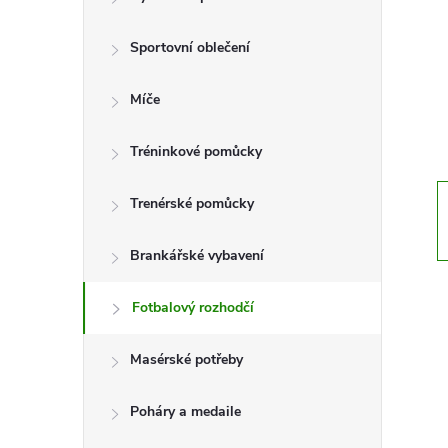
t
Sportovní oblečení
r
a
Míče
n
Tréninkové pomůcky
n
Trenérské pomůcky
í
Brankářské vybavení
p
Fotbalový rozhodčí
a
Masérské potřeby
n
Poháry a medaile