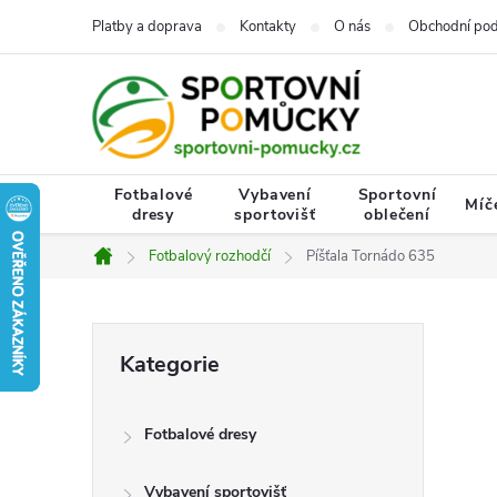
Přejít
Platby a doprava
Kontakty
O nás
Obchodní po
na
obsah
Fotbalové
Vybavení
Sportovní
Míč
dresy
sportovišť
oblečení
Fotbalový rozhodčí
Píšťala Tornádo 635
Domů
P
Přeskočit
Kategorie
kategorie
o
Fotbalové dresy
s
Vybavení sportovišť