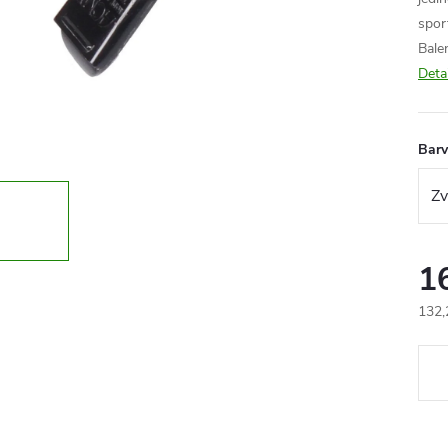
spor
Bale
Deta
Barv
1
132,
Měr
cena