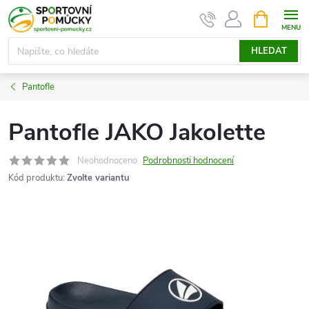
Přejít
NÁKUPNÍ
KOŠÍK
na
obsah
HLEDAT
Pantofle
Pantofle JAKO Jakolette
Neohodnoceno
Podrobnosti hodnocení
Kód produktu:
Zvolte variantu