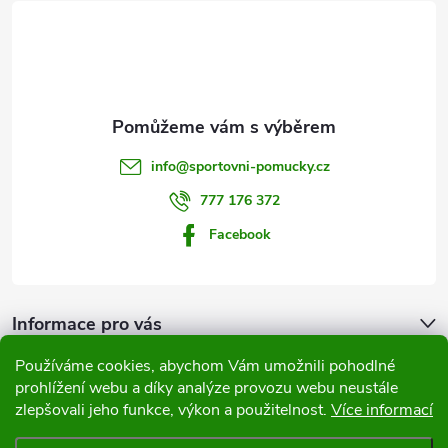
á
p
a
t
info
@
sportovni-pomucky.cz
í
777 176 372
Facebook
Informace pro vás
Používáme cookies, abychom Vám umožnili pohodlné
Přijímáme online platby
prohlížení webu a díky analýze provozu webu neustále
zlepšovali jeho funkce, výkon a použitelnost.
Více informací