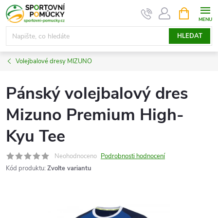
Přejít
NÁKUPNÍ
KOŠÍK
na
obsah
HLEDAT
Volejbalové dresy MIZUNO
Pánský volejbalový dres
Mizuno Premium High-
Kyu Tee
Neohodnoceno
Podrobnosti hodnocení
Kód produktu:
Zvolte variantu