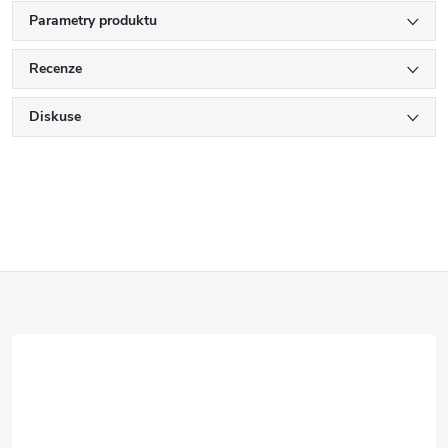
Parametry produktu
Recenze
Diskuse
Z
á
p
a