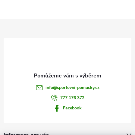
Z
á
p
a
t
info
@
sportovni-pomucky.cz
í
777 176 372
Facebook