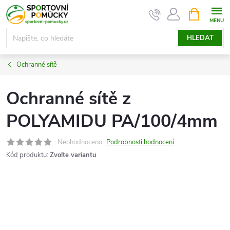
Přejít
NÁKUPNÍ
KOŠÍK
na
obsah
HLEDAT
Ochranné sítě
Ochranné sítě z
POLYAMIDU PA/100/4mm
Neohodnoceno
Podrobnosti hodnocení
Kód produktu:
Zvolte variantu