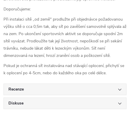
Doporučujeme:
Při instalaci sítě „od země" prodlužte při objednávce požadovanou
výšku sítě o cca 0,5m tak, aby síť po zavěšení samovolně splývala až
na zem. Po ukončení sportovních aktivit se doporučuje spodní 2m
sítě vyvázat. Prodloužíte tak její životnost, nepoškodí se při sekání
trávníku, nebude lákat děti k lezeckým výkonům. Síť není
dimenzovaná na lezení, hrozí zranění osob a poškození sítě.
Pokud je ochranná síť instalována nad stávající oplocení, přichytí se
k oplocení po 4-5cm, nebo do každého oka po celé délce.
Recenze
Diskuse