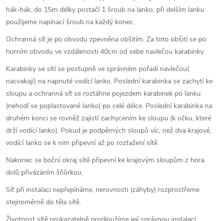
hák-hák, do 15m délky postačí 1 šroub na lanko, při delším lanku
použijeme napínací šroub na každý konec.
Ochranná síť je po obvodu zpevněna obšitím. Za toto obšití se po
horním obvodu ve vzdálenosti 40cm od sebe navlečou karabinky.
Karabinky se sítí se postupně ve správném pořadí navlečou(
nacvakají) na napnuté vodící lanko. Poslední karabinka se zachytí ke
sloupu a ochranná síť se roztáhne pojezdem karabinek po lanku
(nehodí se poplastované lanko) po celé délce. Poslední karabinka na
druhém konci se rovněž zajistí zachycením ke sloupu (k očku, které
drží vodící lanko). Pokud je podpěrných sloupů víc, než dva krajové,
vodící lanko se k nim připevní až po roztažení sítě.
Nakonec se boční okraj sítě připevní ke krajovým sloupům z hora
dolů přivázáním šňůrkou.
Síť při instalaci nepřepínáme, nerovnosti (záhyby) rozprostřeme
stejnoměrně do těla sítě.
Životnost sítě prokazatelně prodloužíme její správnou instalací