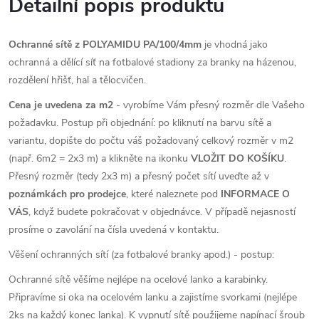
Detailní popis produktu
Ochranné sítě z POLYAMIDU PA/100/4mm
je vhodná jako
ochranná a dělící síť na fotbalové stadiony za branky na házenou,
rozdělení hřišť, hal a tělocvičen.
Cena je uvedena za m2
- vyrobíme Vám přesný rozměr dle Vašeho
požadavku. Postup při objednání: po kliknutí na barvu sítě a
variantu, dopište do počtu váš požadovaný celkový rozměr v m2
(např. 6m2 = 2x3 m) a klikněte na ikonku
VLOŽIT DO KOŠÍKU
.
Přesný rozměr (tedy 2x3 m) a přesný počet sítí uveďte až v
poznámkách pro prodejce
, které naleznete pod
INFORMACE O
VÁS
, když budete pokračovat v objednávce. V případě nejasností
prosíme o zavolání na čísla uvedená v kontaktu.
Věšení ochranných sítí (za fotbalové branky apod.) - postup:
Ochranné sítě věšíme nejlépe na ocelové lanko a karabinky.
Připravíme si oka na ocelovém lanku a zajistíme svorkami (nejlépe
2ks na každý konec lanka). K vypnutí sítě použijeme napínací šroub