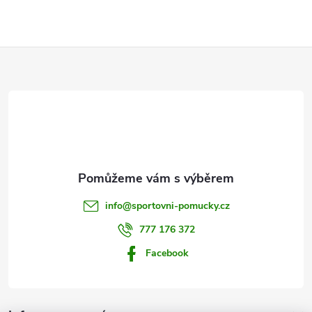
Z
á
p
a
t
info
@
sportovni-pomucky.cz
í
777 176 372
Facebook