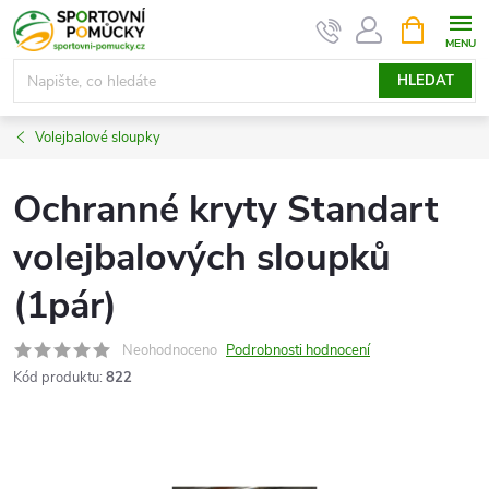
Přejít
NÁKUPNÍ
KOŠÍK
na
obsah
HLEDAT
Volejbalové sloupky
Ochranné kryty Standart
volejbalových sloupků
(1pár)
Neohodnoceno
Podrobnosti hodnocení
Kód produktu:
822