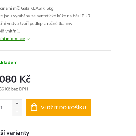
cinální míč Gala KLASIK 5kg
če jsou vyráběny ze syntetické kůže na bázi PUR
třní vrstvu tvoří podlep z režné tkaniny
plň vnitřní…
ilní informace
skladem
 080 Kč
56 Kč bez DPH
ná
:
VLOŽIT DO KOŠÍKU
ší varianty