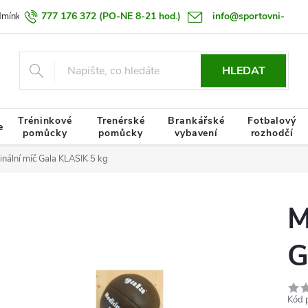
777 176 372
(PO-NE 8-21 hod.)
info@sportovni-
dmínky
Zásady zpracování osobních údajů
Termín doručení zboží
pomucky.cz
HLEDAT
Tréninkové
Trenérské
Brankářské
Fotbalový
e
pomůcky
pomůcky
vybavení
rozhodčí
inální míč Gala KLASIK 5 kg
M
G
Kód 