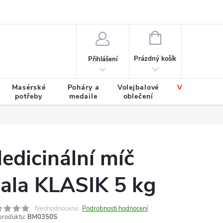
Výměna a vrácení zboží
Tabulky velikostí
NÁKUPNÍ
KOŠÍK
Prázdný košík
Přihlášení
Masérské
Poháry a
Volejbalové
Výprodej
potřeby
medaile
oblečení
zboží
edicinální míč
ala KLASIK 5 kg
Neohodnoceno
Podrobnosti hodnocení
produktu:
BM0350S