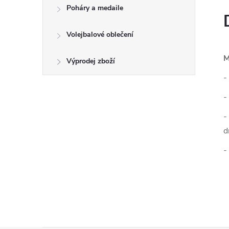
Poháry a medaile
Volejbalové oblečení
M
Výprodej zboží
-
-
-
d
-