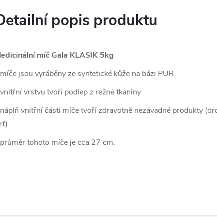
Detailní popis produktu
edicinální míč Gala KLASIK 5kg
 míče jsou vyráběny ze syntetické kůže na bázi PUR
 vnitřní vrstvu tvoří podlep z režné tkaniny
 náplň vnitřní části míče tvoří zdravotně nezávadné produkty (d
rť)
 průměr tohoto míče je cca 27 cm.