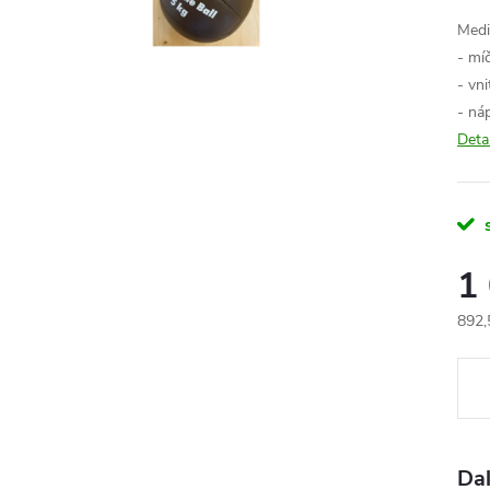
Medi
- mí
- vni
- ná
Deta
1
892,
Měr
cena
Dal