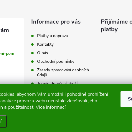
Informace pro vás
Přijímáme o
platby
Platby a doprava
Kontakty
O nás
vni-pom
Obchodní podmínky
Zásady zpracování osobních
údajů
Termín doručení zboží
Výměna a vrácení zboží
ookies, abychom Vám umožnili pohodlné prohlížení
S
 analýze provozu webu neustále zlepšovali jeho
Tabulky velikostí
n a použitelnost.
Více informací
í
.