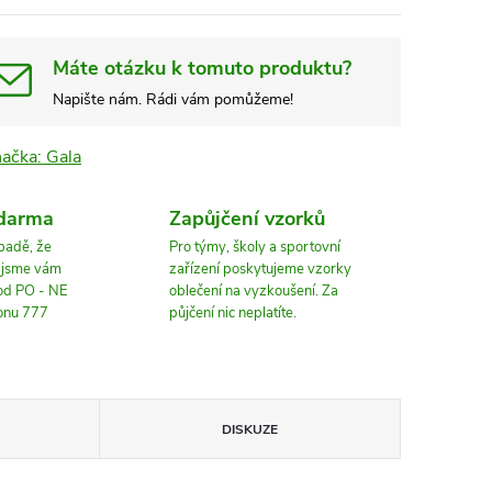
Máte otázku k tomuto produktu?
Napište nám. Rádi vám pomůžeme!
načka:
Gala
zdarma
Zapůjčení vzorků
ípadě, že
Pro týmy, školy a sportovní
, jsme vám
zařízení poskytujeme vzorky
 od PO - NE
oblečení na vyzkoušení. Za
fonu 777
půjčení nic neplatíte.
DISKUZE