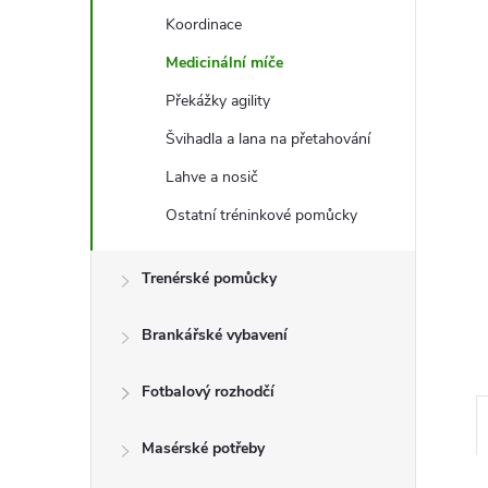
e
Koordinace
l
Medicinální míče
Překážky agility
Švihadla a lana na přetahování
Lahve a nosič
Ostatní tréninkové pomůcky
Trenérské pomůcky
Brankářské vybavení
Fotbalový rozhodčí
Masérské potřeby