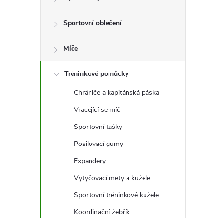
t
Sportovní oblečení
r
a
Míče
n
Tréninkové pomůcky
Chrániče a kapitánská páska
n
Vracející se míč
í
Sportovní tašky
Posilovací gumy
p
Expandery
a
Vytyčovací mety a kužele
n
Sportovní tréninkové kužele
Koordinační žebřík