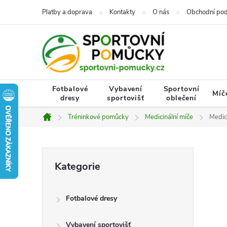
Přejít
Platby a doprava
Kontakty
O nás
Obchodní po
na
obsah
Fotbalové
Vybavení
Sportovní
Míč
dresy
sportovišť
oblečení
Tréninkové pomůcky
Medicinální míče
Medic
Domů
P
Přeskočit
Kategorie
kategorie
o
Fotbalové dresy
s
Vybavení sportovišť