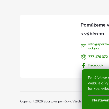
Z
á
p
a
info
@
sporto
ucky.cz
t
777 176 372
í
Facebook
Používáme c
webu a díky
funkce, výko
Nastaven
Copyright 2026
Sportovní pomůcky
. Všechna práva vyhrazena