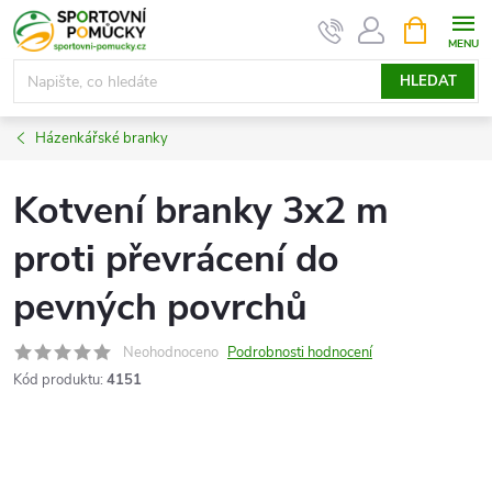
Přejít
NÁKUPNÍ
KOŠÍK
na
obsah
HLEDAT
Házenkářské branky
Kotvení branky 3x2 m
proti převrácení do
pevných povrchů
Neohodnoceno
Podrobnosti hodnocení
Kód produktu:
4151