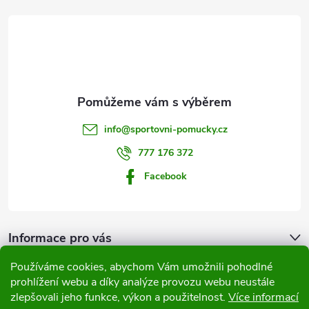
á
p
a
t
info
@
sportovni-pomucky.cz
í
777 176 372
Facebook
Informace pro vás
Používáme cookies, abychom Vám umožnili pohodlné
Přijímáme online platby
prohlížení webu a díky analýze provozu webu neustále
zlepšovali jeho funkce, výkon a použitelnost.
Více informací