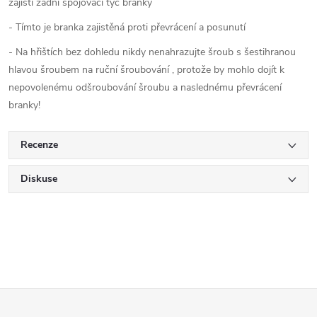
zajistí zadní spojovací tyč branky
- Tímto je branka zajistěná proti převrácení a posunutí
- Na hřištích bez dohledu nikdy nenahrazujte šroub s šestihranou
hlavou šroubem na ruční šroubování , protože by mohlo dojít k
nepovolenému odšroubování šroubu a naslednému převrácení
branky!
Recenze
Diskuse
Z