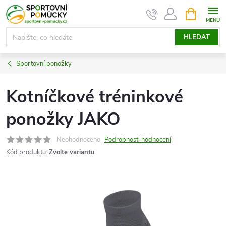
Přejít
NÁKUPNÍ
KOŠÍK
na
obsah
HLEDAT
Sportovní ponožky
Kotníčkové tréninkové
ponožky JAKO
Neohodnoceno
Podrobnosti hodnocení
Kód produktu:
Zvolte variantu