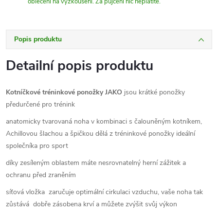
oblečení na vyzkoušení. Za půjčení nic neplatíte.
Popis produktu
Detailní popis produktu
Kotníčkové tréninkové ponožky JAKO
jsou krátké ponožky
předurčené pro trénink
a
natomicky tvarovaná noha v kombinaci s čalouněným kotníkem,
Achillovou šlachou a špičkou dělá z tréninkové ponožky ideální
společníka pro sport
díky zesíleným oblastem máte nesrovnatelný herní zážitek a
ochranu před zraněním
síťová vložka zaručuje optimální cirkulaci vzduchu, vaše noha tak
zůstává dobře zásobena krví a můžete zvýšit svůj výkon