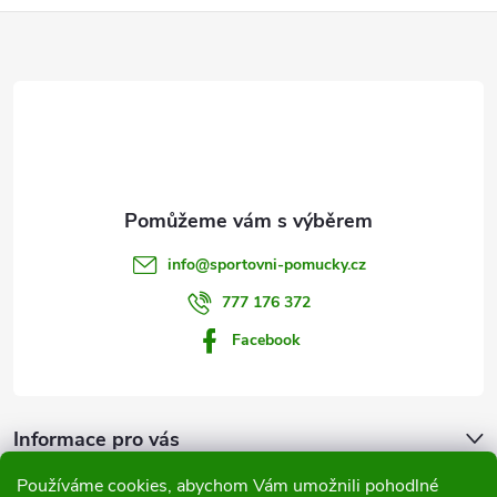
Z
á
p
a
t
info
@
sportovni-pomucky.cz
í
777 176 372
Facebook
Informace pro vás
Používáme cookies, abychom Vám umožnili pohodlné