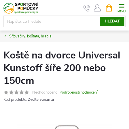
Přejít
NÁKUPNÍ
KOŠÍK
na
obsah
HLEDAT
Síťovačky, košťata, hrabla
Koště na dvorce Universal
Kunstoff šíře 200 nebo
150cm
Neohodnoceno
Podrobnosti hodnocení
Kód produktu:
Zvolte variantu