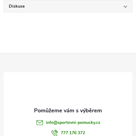
Diskuse
Z
á
p
a
t
info
@
sportovni-pomucky.cz
777 176 372