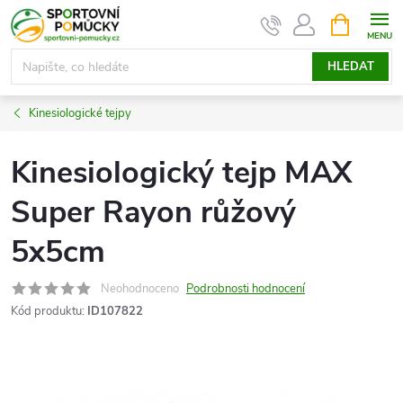
Přejít
NÁKUPNÍ
KOŠÍK
na
obsah
HLEDAT
Kinesiologické tejpy
Kinesiologický tejp MAX
Super Rayon růžový
5x5cm
Neohodnoceno
Podrobnosti hodnocení
Kód produktu:
ID107822