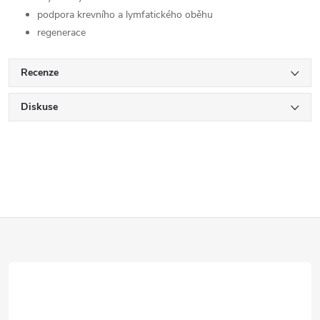
podpora krevního a lymfatického oběhu
regenerace
Recenze
Diskuse
Z
á
p