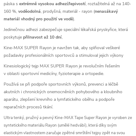
páska s
extrémně vysokou adhezí/lepivostí
, roztažitelná až na 140-
160 %,
voděodolná
, prodyšná, materiál - rayon (
nenasákavý
materiál vhodný pro použití ve vodě
).
Jedinečnou adhezi zabezpečuje speciální lékařská pryskyřice, která
poskytuje
přilnavost až 10 dní
,
Kine-MAX SUPER Rayon je navržen tak, aby splňoval veškeré
požadavky profesionálních sportovců a stimuloval jejich výkony
Kinesiologický tejp MAX SUPER Rayon je revolučním řešením
v oblasti sportovní medicíny, fyzioterapie a ortopedie.
Používá se při podpoře sportovních výkonů, prevenci a léčbě
akutních i chronických onemocněních pohybového a kloubního
aparátu, zlepšení krevního a lymfatického oběhu a podpoře
reparačních procesů tkání.
Ultra tenký, pružný a pevný Kine-MAX Tape Super Rayon je vyroben ze
syntetického materiálu Rayon (umělé hedvábí),
která díky svým
elastickým vlastnostem zaručuje zpětné smrštění tejpy zpět na svou