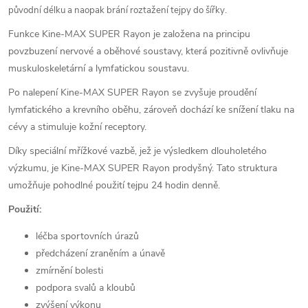
původní délku a naopak brání roztažení tejpy do šířky.
Funkce Kine-MAX SUPER Rayon je založena na principu
povzbuzení nervové a oběhové soustavy, která pozitivně ovlivňuje
muskuloskeletární a lymfatickou soustavu.
Po nalepení Kine-MAX SUPER Rayon se zvyšuje proudění
lymfatického a krevního oběhu, zároveň dochází ke snížení tlaku na
cévy a stimuluje kožní receptory.
Díky speciální mřížkové vazbě, jež je výsledkem dlouholetého
výzkumu, je Kine-MAX SUPER Rayon prodyšný. Tato struktura
umožňuje pohodlné použití tejpu 24 hodin denně.
Použití:
léčba sportovních úrazů
předcházení zraněním a únavě
zmírnění bolesti
podpora svalů a kloubů
zvýšení výkonu