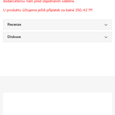
dodání,kterou Vám před objednáním sdělíme.
U produktu účtujeme ještě příplatek za balné 250,-Kč !!!!!
Recenze
Diskuse
Z
á
p