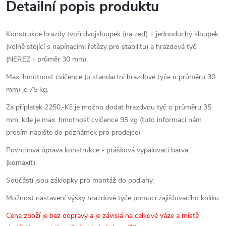
Detailní popis produktu
Konstrukce hrazdy tvoří dvojsloupek (na zeď) + jednoduchý sloupek
(volně stojící s napínacími řetězy pro stabilitu) a hrazdová tyč
(NEREZ - průměr 30 mm).
Max. hmotnost cvičence (u standartní hrazdové tyče o průměru 30
mm) je 75 kg.
Za příplatek 2250,-Kč je možno dodat hrazdvou tyč o průměru 35
mm, kde je max. hmotnost cvičence 95 kg (tuto informaci nám
prosím napište do poznámek pro prodejce)
Povrchová úprava konstrukce - prášková vypalovací barva
(komaxit).
Součástí jsou záklopky pro montáž do podlahy.
Možnost nastavení výšky hrazdové tyče pomocí zajišťovacího kolíku
Cena zboží je bez dopravy a je závislá na celkové váze a místě