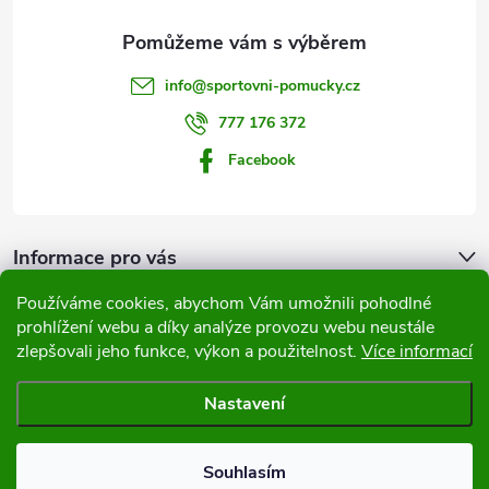
a
t
info
@
sportovni-pomucky.cz
í
777 176 372
Facebook
Informace pro vás
Používáme cookies, abychom Vám umožnili pohodlné
Přijímáme online platby
prohlížení webu a díky analýze provozu webu neustále
zlepšovali jeho funkce, výkon a použitelnost.
Více informací
Nastavení
Copyright 2026
Sportovní pomůcky
. Všechna práva vyhrazena.
Souhlasím
Vytvořil Shoptet