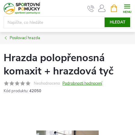
Přejít
NÁKUPNÍ
KOŠÍK
na
obsah
HLEDAT
Posilovací hrazda
Hrazda polopřenosná
komaxit + hrazdová tyč
Neohodnoceno
Podrobnosti hodnocení
Kód produktu:
42050