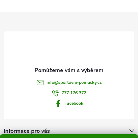
Z
á
p
a
t
info
@
sportovni-pomucky.cz
í
777 176 372
Facebook
Informace pro vás