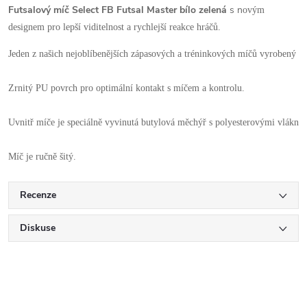
Futsalový míč Select FB Futsal Master bílo zelená
s n
ovým
designem pro lepší viditelnost a rychlejší reakce hráčů.
Zrnitý PU povrch pro optimální kontakt s míčem a kontrolu. 
Uvnitř míče je speciálně vyvinutá butylová měchýř s polyesterovými vlákny, 
Míč je ručně šitý.
Recenze
Diskuse