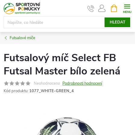
Přejít
NÁKUPNÍ
KOŠÍK
na
obsah
HLEDAT
Futsalové míče
Futsalový míč Select FB
Futsal Master bílo zelená
Neohodnoceno
Podrobnosti hodnocení
Kód produktu:
1077_WHITE-GREEN_4