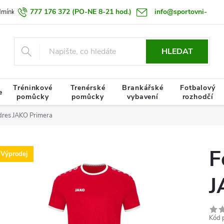
777 176 372
(PO-NE 8-21 hod.)
info@sportovni-
dmínky
Zásady zpracování osobních údajů
Termín doručení zboží
pomucky.cz
HLEDAT
Tréninkové
Trenérské
Brankářské
Fotbalový
e
pomůcky
pomůcky
vybavení
rozhodčí
dres JAKO Primera
F
Výprodej
J
Kód 