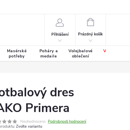
Výměna a vrácení zboží
Tabulky velikostí
NÁKUPNÍ
KOŠÍK
Prázdný košík
Přihlášení
Masérské
Poháry a
Volejbalové
Výprodej
potřeby
medaile
oblečení
zboží
otbalový dres
AKO Primera
Neohodnoceno
Podrobnosti hodnocení
produktu:
Zvolte variantu