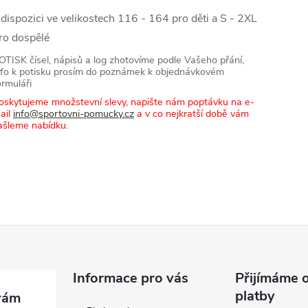
 dispozici ve velikostech 116 - 164 pro děti a S - 2XL
ro dospělé
OTISK čísel, nápisů a log zhotovíme podle Vašeho přání,
nfo k potisku prosím do poznámek k objednávkovém
ormuláři
oskytujeme množstevní slevy, napište nám poptávku na e-
ail
info@sportovni-pomucky.cz
a v co nejkratší době vám
ašleme nabídku.
Informace pro vás
Přijímáme o
platby