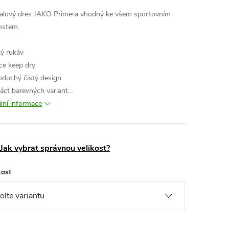
alový dres JAKO Primera vhodný ke všem sportovním
ostem.
ký rukáv
ce keep dry
oduchý čistý design
áct barevných variant…
ilní informace
Jak vybrat správnou velikost?
kost