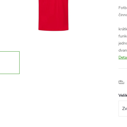
Fotb
činn
krát
funk
jedn
dvan
Deta
Veli