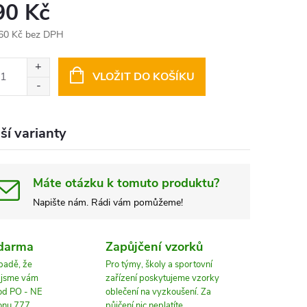
90 Kč
60 Kč bez DPH
ná
:
VLOŽIT DO KOŠÍKU
ší varianty
Máte otázku k tomuto produktu?
Napište nám. Rádi vám pomůžeme!
zdarma
Zapůjčení vzorků
ípadě, že
Pro týmy, školy a sportovní
, jsme vám
zařízení poskytujeme vzorky
 od PO - NE
oblečení na vyzkoušení. Za
fonu 777
půjčení nic neplatíte.