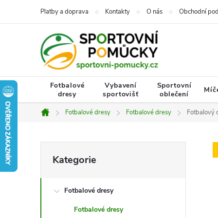
Přejít
Platby a doprava
Kontakty
O nás
Obchodní po
na
obsah
Fotbalové
Vybavení
Sportovní
Míč
dresy
sportovišť
oblečení
Fotbalové dresy
Fotbalové dresy
Fotbalový 
Domů
P
Přeskočit
Kategorie
kategorie
o
Fotbalové dresy
s
Fotbalové dresy