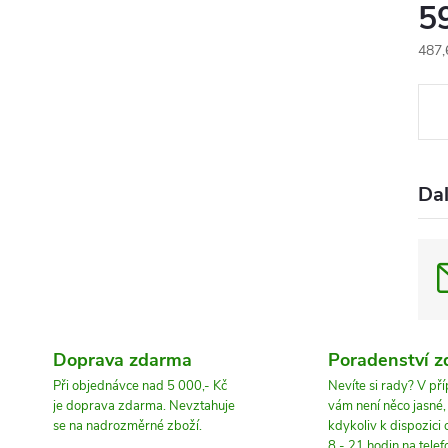
5
487,
Měr
cena
Dal
Doprava zdarma
Poradenství 
Při objednávce nad 5 000,- Kč
Nevíte si rady? V př
je doprava zdarma. Nevztahuje
vám není něco jasné
se na nadrozměrné zboží.
kdykoliv k dispozici
8 - 21 hodin.na tele