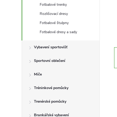
t
Fotbalové trenky
r
Rozlišovací dresy
Fotbalové štulpny
a
Fotbalové dresy a sady
n
Vybavení sportovišť
n
Sportovní oblečení
í
Míče
p
Tréninkové pomůcky
a
Trenérské pomůcky
n
Brankářské vybavení