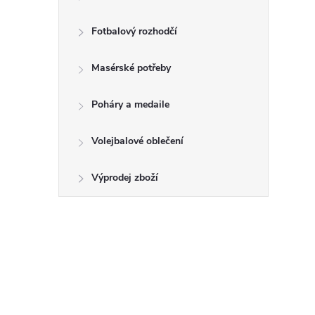
e
Fotbalový rozhodčí
l
Masérské potřeby
Poháry a medaile
Volejbalové oblečení
Výprodej zboží