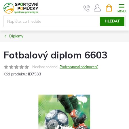
Přejít
NÁKUPNÍ
KOŠÍK
na
obsah
HLEDAT
Diplomy
Fotbalový diplom 6603
Neohodnoceno
Podrobnosti hodnocení
Kód produktu:
ID7533