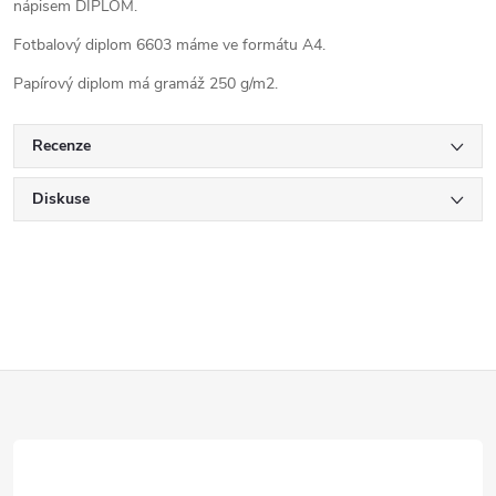
nápisem DIPLOM.
Fotbalový diplom 6603 máme ve formátu A4.
Papírový diplom má gramáž 250 g/m2.
Recenze
Diskuse
Z
á