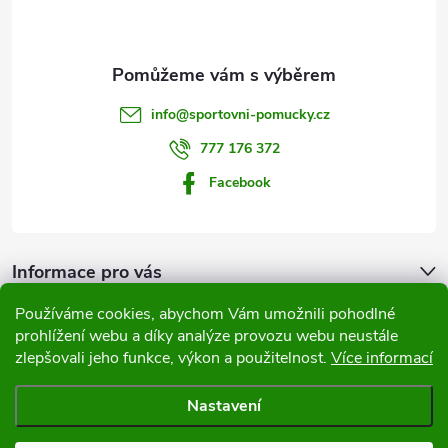
p
a
t
info
@
sportovni-pomucky.cz
í
777 176 372
Facebook
Informace pro vás
Používáme cookies, abychom Vám umožnili pohodlné
Přijímáme online platby
prohlížení webu a díky analýze provozu webu neustále
zlepšovali jeho funkce, výkon a použitelnost.
Více informací
Nastavení
Copyright 2026
Sportovní pomůcky
. Všechna práva vyhrazena.