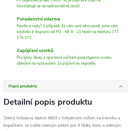
Při objednávce nad 5 000,- Kč je doprava zdarma.
Nevztahuje se na nadrozměrné zboží.
Poradenství zdarma
Nevíte si rady? V případě, že vám není něco jasné, jsme vám
kdykoliv k dispozici od PO - NE 8 - 21 hodin.na telefonu 777
176 372.
Zapůjčení vzorků
Pro týmy, školy a sportovní zařízení poskytujeme vzorky
oblečení na vyzkoušení. Za půjčení nic neplatíte.
Popis produktu
Detailní popis produktu
Zelený fotbalový diplom 6603 s fotbalovým míčem na trávníku a
kopačkami, se světle zeleným polem pro 4 řádky textu a zeleným