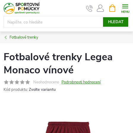
Přejít
NÁKUPNÍ
KOŠÍK
na
obsah
HLEDAT
Fotbalové trenky
Fotbalové trenky Legea
Monaco vínové
Neohodnoceno
Podrobnosti hodnocení
Kód produktu:
Zvolte variantu