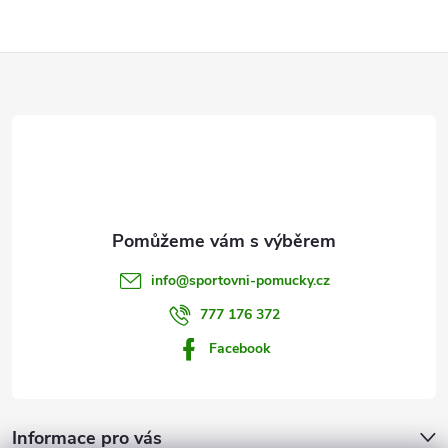
Z
á
p
a
t
info
@
sportovni-pomucky.cz
í
777 176 372
Facebook
Informace pro vás