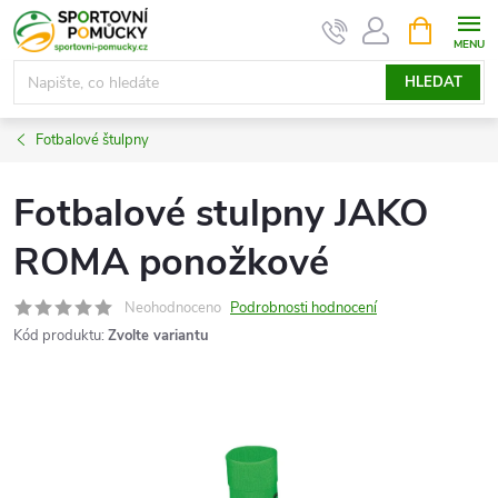
Přejít
NÁKUPNÍ
KOŠÍK
na
obsah
HLEDAT
Fotbalové štulpny
Fotbalové stulpny JAKO
ROMA ponožkové
Neohodnoceno
Podrobnosti hodnocení
Kód produktu:
Zvolte variantu