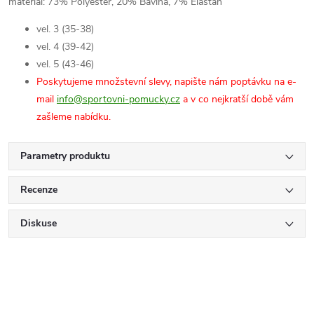
materiál: 73% Polyester, 20% Bavlna, 7% Elastan
vel. 3 (35-38)
vel. 4 (39-42)
vel. 5 (43-46)
Poskytujeme množstevní slevy, napište nám poptávku na e-
mail
info@sportovni-pomucky.cz
a v co nejkratší době vám
zašleme nabídku.
Parametry produktu
Recenze
Diskuse