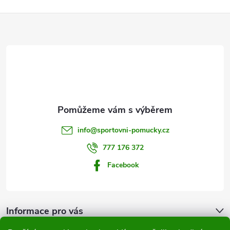
Z
á
p
a
t
info
@
sportovni-pomucky.cz
í
777 176 372
Facebook
Informace pro vás