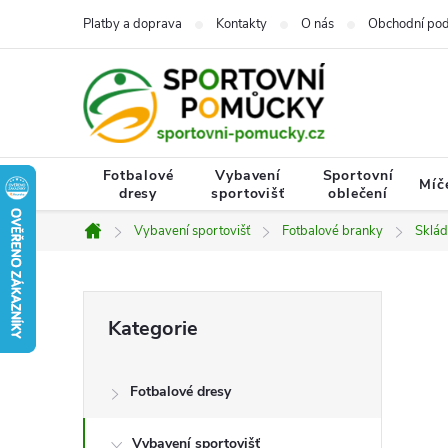
Přejít
Platby a doprava
Kontakty
O nás
Obchodní po
na
obsah
Fotbalové
Vybavení
Sportovní
Míč
dresy
sportovišť
oblečení
Vybavení sportovišť
Fotbalové branky
Sklád
Domů
P
Přeskočit
Kategorie
kategorie
o
Fotbalové dresy
s
Vybavení sportovišť