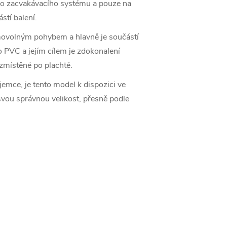
ího zacvakávacího systému a pouze na
stí balení.
amovolným pohybem a hlavně je součástí
o PVC a jejím cílem je zdokonalení
zmístěné po plachtě.
emce, je tento model k dispozici ve
svou správnou velikost, přesně podle