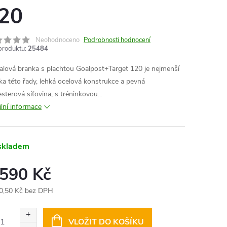
20
Neohodnoceno
Podrobnosti hodnocení
produktu:
25484
alová branka s plachtou Goalpost+Target 120 je nejmenší
ka této řady, lehká ocelová konstrukce a pevná
esterová síťovina, s tréninkovou…
ilní informace
skladem
 590 Kč
0,50 Kč bez DPH
ná
:
VLOŽIT DO KOŠÍKU