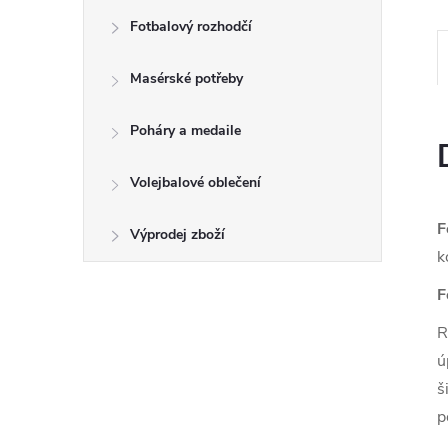
Fotbalový rozhodčí
Masérské potřeby
Poháry a medaile
Volejbalové oblečení
F
Výprodej zboží
k
F
R
ú
š
p