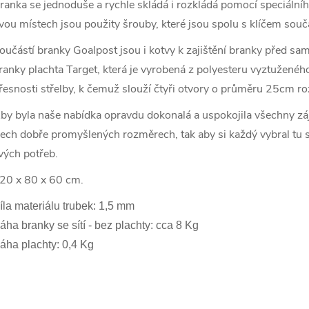
ranka se jednoduše a rychle skládá i rozkládá pomocí speciáln
vou místech jsou použity šrouby, které jsou spolu s klíčem součá
oučástí branky Goalpost jsou i kotvy k zajištění branky před s
ranky plachta Target, která je vyrobená z polyesteru vyztuženéh
řesnosti střelby, k čemuž slouží čtyři otvory o průměru 25cm ro
by byla naše nabídka opravdu dokonalá a uspokojila všechny záj
řech dobře promyšlených rozměrech, tak aby si každý vybral tu 
vých potřeb.
20 x 80 x 60 cm.
íla materiálu trubek: 1,5 mm
áha branky se sítí - bez plachty: cca 8 Kg
áha plachty: 0,4 Kg