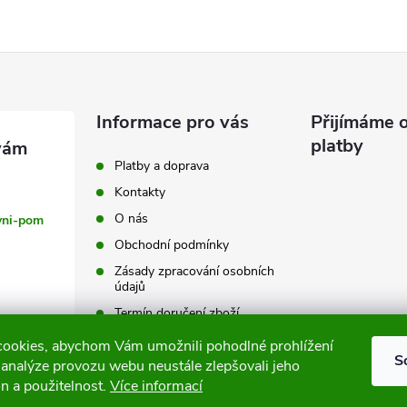
Informace pro vás
Přijímáme o
platby
Platby a doprava
Kontakty
O nás
vni-pom
Obchodní podmínky
Zásady zpracování osobních
údajů
Termín doručení zboží
Výměna a vrácení zboží
ookies, abychom Vám umožnili pohodlné prohlížení
S
 analýze provozu webu neustále zlepšovali jeho
Tabulky velikostí
n a použitelnost.
Více informací