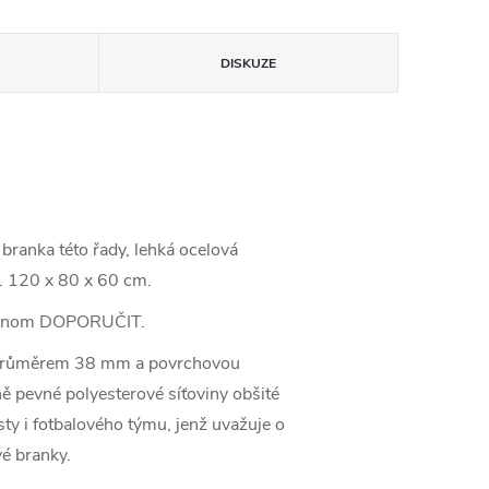
DISKUZE
branka této řady, lehká ocelová
u. 120 x 80 x 60 cm.
enom DOPORUČIT.
 s průměrem 38 mm a povrchovou
ě pevné polyesterové síťoviny obšité
ty i fotbalového týmu, jenž uvažuje o
vé branky.