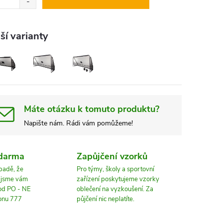
ší varianty
Máte otázku k tomuto produktu?
Napište nám. Rádi vám pomůžeme!
zdarma
Zapůjčení vzorků
ípadě, že
Pro týmy, školy a sportovní
, jsme vám
zařízení poskytujeme vzorky
 od PO - NE
oblečení na vyzkoušení. Za
fonu 777
půjčení nic neplatíte.