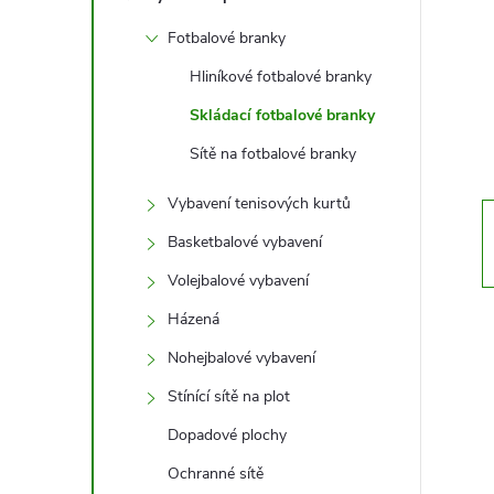
t
Fotbalové branky
r
Hliníkové fotbalové branky
a
Skládací fotbalové branky
Sítě na fotbalové branky
n
Vybavení tenisových kurtů
n
Basketbalové vybavení
í
Volejbalové vybavení
Házená
p
Nohejbalové vybavení
a
Stínící sítě na plot
Dopadové plochy
n
Ochranné sítě