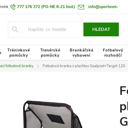
777 176 372
(PO-NE 8-21 hod.)
info@sportovni-
dmínky
Zásady zpracování osobních údajů
Termín doručení zboží
pomucky.cz
HLEDAT
Tréninkové
Trenérské
Brankářské
Fotbalový
e
pomůcky
pomůcky
vybavení
rozhodčí
ací fotbalové branky
Fotbalová branka s plachtou Goalpost+Target 120
F
p
G