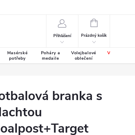
Výměna a vrácení zboží
Tabulky velikostí
NÁKUPNÍ
KOŠÍK
Prázdný košík
Přihlášení
Masérské
Poháry a
Volejbalové
Výprodej
potřeby
medaile
oblečení
zboží
otbalová branka s
lachtou
oalpost+Target