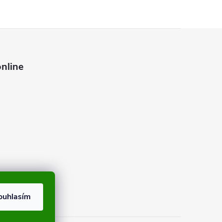
nline
ouhlasím