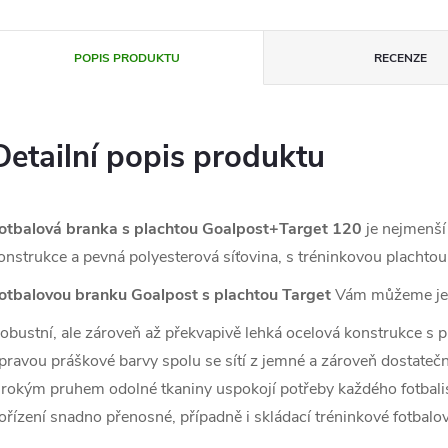
POPIS PRODUKTU
RECENZE
Detailní popis produktu
otbalová branka s plachtou Goalpost+Target 120
je nejmenší 
onstrukce a pevná polyesterová síťovina, s tréninkovou plachto
otbalovou branku Goalpost s plachtou Target
Vám můžeme j
obustní, ale zároveň až překvapivě lehká ocelová konstrukce
pravou práškové barvy spolu se sítí z jemné a zároveň dostatečn
irokým pruhem odolné tkaniny uspokojí potřeby každého fotbalis
ořízení snadno přenosné, případně i skládací tréninkové fotbalo