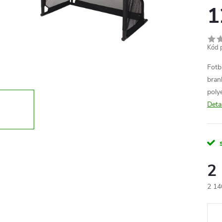
1
Kód 
Fotb
bran
poly
Deta
2
2 14
Měr
cena