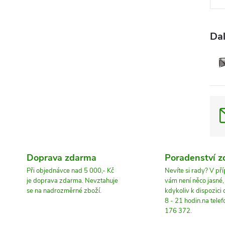
Dal
Doprava zdarma
Poradenství 
Při objednávce nad 5 000,- Kč
Nevíte si rady? V př
je doprava zdarma. Nevztahuje
vám není něco jasné
se na nadrozměrné zboží.
kdykoliv k dispozici
8 - 21 hodin.na tele
176 372.