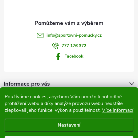
p
a
t
info
@
sportovni-pomucky.cz
í
777 176 372
Facebook
Informace pro vás
Používáme cookies, abychom Vám umožnili pohodlné
Přijímáme online platby
prohlížení webu a díky analýze provozu webu neustále
zlepšovali jeho funkce, výkon a použitelnost.
Více informací
Nastavení
Copyright 2026
Sportovní pomůcky
. Všechna práva vyhrazena.