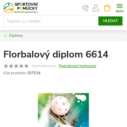
Přejít
NÁKUPNÍ
KOŠÍK
na
obsah
HLEDAT
Diplomy
Florbalový diplom 6614
Neohodnoceno
Podrobnosti hodnocení
Kód produktu:
ID7534