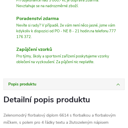
Při objednávce nad 5 000,- Kč je doprava zdarma.
Nevztahuje se na nadrozměrné zboží.
Poradenství zdarma
Nevíte si rady? V případě, že vám není něco jasné, jsme vám
kdykoliv k dispozici od PO - NE 8 - 21 hodin.na telefonu 777
176 372.
Zapůjčení vzorků
Pro týmy, školy a sportovní zařízení poskytujeme vzorky
oblečení na vyzkoušení. Za půjčení nic neplatíte.
Popis produktu
Detailní popis produktu
Zelenomodrý florbalový diplom 6614 s florbalkou a florbalovým
míčkem, s polem pro 4 řádky textu a žlutozeleným nápisem