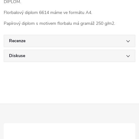
DIPLOM.
Florbalový diplom 6614 máme ve formátu A4.
Papírový diplom s motivem florbalu má gramáž 250 g/m2.
Recenze
Diskuse
Z
á