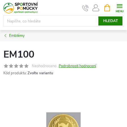
Přejít
NÁKUPNÍ
KOŠÍK
na
obsah
HLEDAT
Emblémy
EM100
Neohodnoceno
Podrobnosti hodnocení
Kód produktu:
Zvolte variantu