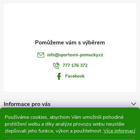
á
p
a
t
info
@
sportovni-pomucky.cz
í
777 176 372
Facebook
Informace pro vás
Používáme cookies, abychom Vám umožnili pohodlné
Přijímáme online platby
prohlížení webu a díky analýze provozu webu neustále
zlepšovali jeho funkce, výkon a použitelnost.
Více informací