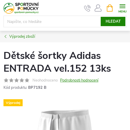
Přejít
NÁKUPNÍ
KOŠÍK
na
obsah
HLEDAT
Výprodej zboží
Dětské šortky Adidas
ENTRADA vel.152 13ks
Neohodnoceno
Podrobnosti hodnocení
Kód produktu:
BP7192 B
Výprodej