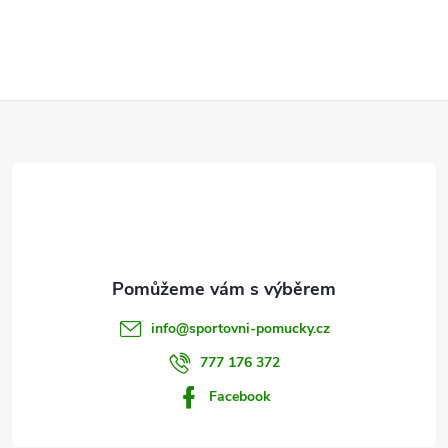
Z
á
p
a
t
info
@
sportovni-pomucky.cz
í
777 176 372
Facebook