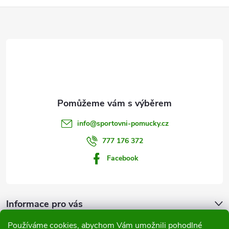
Z
á
p
a
t
info
@
sportovni-pomucky.cz
í
777 176 372
Facebook
Informace pro vás
Používáme cookies, abychom Vám umožnili pohodlné