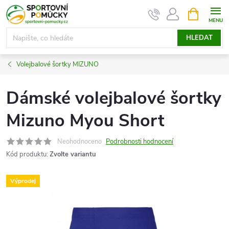
Přejít
NÁKUPNÍ
KOŠÍK
na
obsah
HLEDAT
Volejbalové šortky MIZUNO
Dámské volejbalové šortky
Mizuno Myou Short
Neohodnoceno
Podrobnosti hodnocení
Kód produktu:
Zvolte variantu
Výprodej