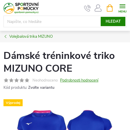
Přejít
NÁKUPNÍ
KOŠÍK
na
obsah
HLEDAT
Volejbalová trika MIZUNO
Dámské tréninkové triko
MIZUNO CORE
Neohodnoceno
Podrobnosti hodnocení
Kód produktu:
Zvolte variantu
Výprodej