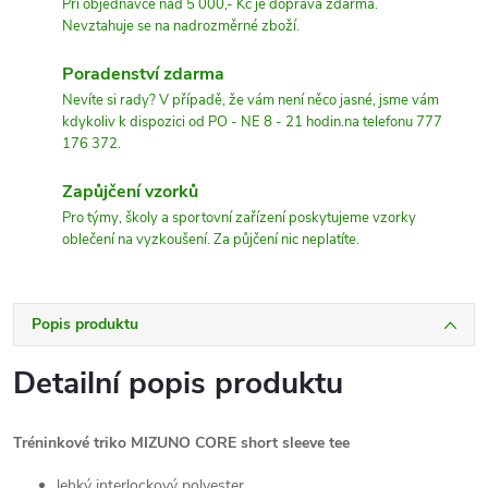
Při objednávce nad 5 000,- Kč je doprava zdarma.
Nevztahuje se na nadrozměrné zboží.
Poradenství zdarma
Nevíte si rady? V případě, že vám není něco jasné, jsme vám
kdykoliv k dispozici od PO - NE 8 - 21 hodin.na telefonu 777
176 372.
Zapůjčení vzorků
Pro týmy, školy a sportovní zařízení poskytujeme vzorky
oblečení na vyzkoušení. Za půjčení nic neplatíte.
Popis produktu
Detailní popis produktu
Tréninkové triko MIZUNO CORE short sleeve tee
lehký interlockový polyester