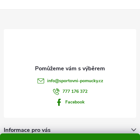
Z
á
p
a
t
info
@
sportovni-pomucky.cz
í
777 176 372
Facebook
Informace pro vás