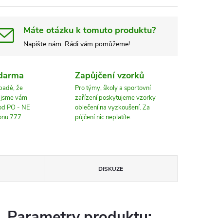
Máte otázku k tomuto produktu?
Napište nám. Rádi vám pomůžeme!
zdarma
Zapůjčení vzorků
ípadě, že
Pro týmy, školy a sportovní
, jsme vám
zařízení poskytujeme vzorky
 od PO - NE
oblečení na vyzkoušení. Za
fonu 777
půjčení nic neplatíte.
DISKUZE
Parametry produktu: