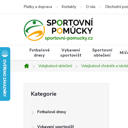
Přejít
Platby a doprava
Kontakty
O nás
Obchodní po
na
obsah
Fotbalové
Vybavení
Sportovní
Míč
dresy
sportovišť
oblečení
Volejbalové oblečení
Volejbalové chrániče a náv
Domů
P
Přeskočit
Kategorie
kategorie
o
Fotbalové dresy
s
Vybavení sportovišť