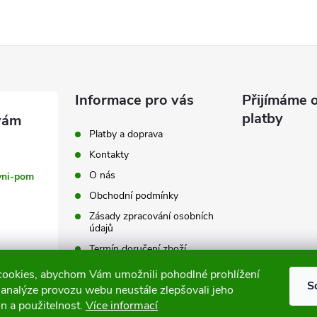
Informace pro vás
Přijímáme o
platby
Platby a doprava
Kontakty
O nás
vni-pom
Obchodní podmínky
Zásady zpracování osobních
údajů
Termín doručení zboží
Výměna a vrácení zboží
ookies, abychom Vám umožnili pohodlné prohlížení
S
 analýze provozu webu neustále zlepšovali jeho
Tabulky velikostí
n a použitelnost.
Více informací