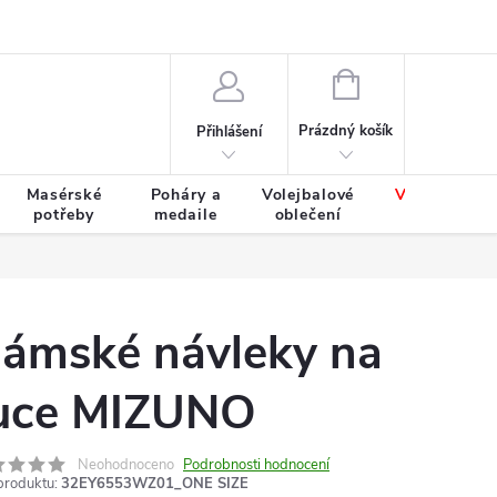
Výměna a vrácení zboží
Tabulky velikostí
NÁKUPNÍ
KOŠÍK
Prázdný košík
Přihlášení
Masérské
Poháry a
Volejbalové
Výprodej
potřeby
medaile
oblečení
zboží
ámské návleky na
uce MIZUNO
Neohodnoceno
Podrobnosti hodnocení
produktu:
32EY6553WZ01_ONE SIZE