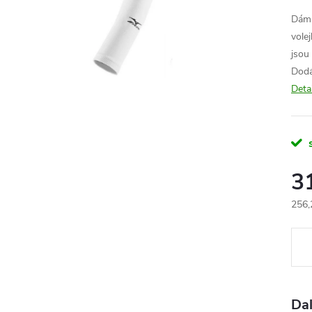
Dáms
volej
jsou
Dodá
Deta
3
256,
Měr
cena
Dal