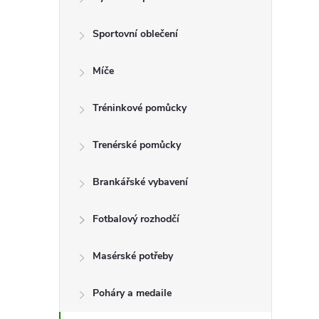
t
Sportovní oblečení
r
a
Míče
n
Tréninkové pomůcky
n
Trenérské pomůcky
í
Brankářské vybavení
p
Fotbalový rozhodčí
a
Masérské potřeby
n
Poháry a medaile