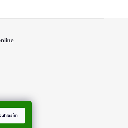
nline
ouhlasím