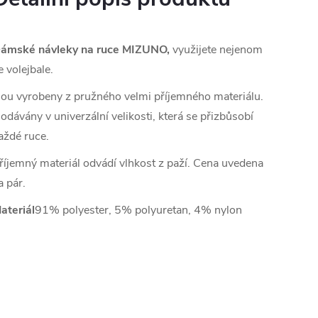
ámské návleky na ruce MIZUNO,
využijete nejenom
e volejbale.
sou vyrobeny z pružného velmi příjemného materiálu.
odávány v univerzální velikosti, která se přizbůsobí
aždé ruce.
říjemný materiál odvádí vlhkost z paží. Cena uvedena
a pár.
ateriál
91% polyester, 5% polyuretan, 4% nylon