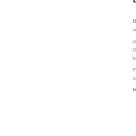
D
v
j
D
k
P
z
M