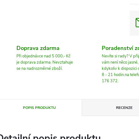
Doprava zdarma
Poradenství 
Při objednávce nad 5 000,- Kč
Nevíte si rady? V př
je doprava zdarma. Nevztahuje
vám není něco jasné
se na nadrozměrné zboží.
kdykoliv k dispozici
8 - 21 hodin.na tele
176 372.
POPIS PRODUKTU
RECENZE
Detailní popis produktu