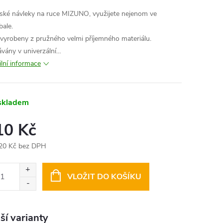
ké návleky na ruce MIZUNO, využijete nejenom ve
bale.
 vyrobeny z pružného velmi příjemného materiálu.
vány v univerzální…
ilní informace
skladem
10 Kč
20 Kč bez DPH
ná
:
VLOŽIT DO KOŠÍKU
ší varianty