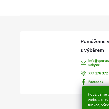
Z
á
p
a
info
@
sporto
ucky.cz
t
777 176 372
í
Facebook
Používáme c
webu a díky
funkce, výko