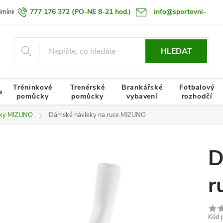
777 176 372
(PO-NE 8-21 hod.)
info@sportovni-
dmínky
Zásady zpracování osobních údajů
Termín doručení zboží
pomucky.cz
HLEDAT
Tréninkové
Trenérské
Brankářské
Fotbalový
e
pomůcky
pomůcky
vybavení
rozhodčí
leky MIZUNO
Dámské návleky na ruce MIZUNO
D
r
Kód 