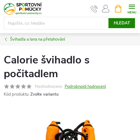
Přejít
NÁKUPNÍ
KOŠÍK
na
obsah
HLEDAT
Švihadla a lana na přetahování
Calorie švihadlo s
počitadlem
Neohodnoceno
Podrobnosti hodnocení
Kód produktu:
Zvolte variantu