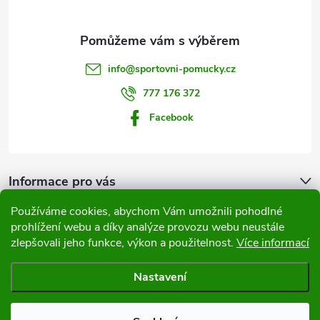
a
t
info
@
sportovni-pomucky.cz
í
777 176 372
Facebook
Informace pro vás
Používáme cookies, abychom Vám umožnili pohodlné
Přijímáme online platby
prohlížení webu a díky analýze provozu webu neustále
zlepšovali jeho funkce, výkon a použitelnost.
Více informací
Nastavení
Copyright 2026
Sportovní pomůcky
. Všechna práva vyhrazena.