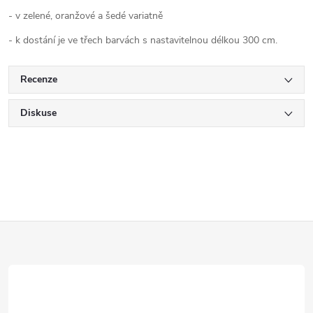
- v zelené, oranžové a šedé variatně
- k dostání je ve třech barvách s nastavitelnou délkou 300 cm.
Recenze
Diskuse
Z
á
p