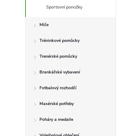
e
Sportovní ponožky
l
Míče
Tréninkové pomůcky
Trenérské pomůcky
Brankářské vybavení
Fotbalový rozhodčí
Masérské potřeby
Poháry a medaile
Volejbalové oblečení