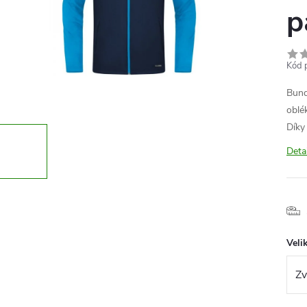
p
Kód 
Bund
oblé
Díky
Deta
Veli