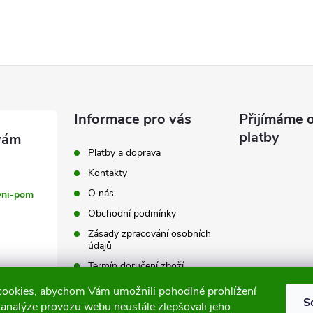
Informace pro vás
Přijímáme o
platby
Platby a doprava
Kontakty
O nás
vni-pom
Obchodní podmínky
Zásady zpracování osobních
údajů
Termín doručení zboží
Výměna a vrácení zboží
ookies, abychom Vám umožnili pohodlné prohlížení
S
 analýze provozu webu neustále zlepšovali jeho
Tabulky velikostí