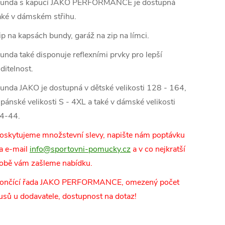
unda s kapucí JAKO PERFORMANCE je dostupná
aké v dámském střihu.
ip na kapsách bundy, garáž na zip na límci.
unda také disponuje reflexními prvky pro lepší
iditelnost.
unda JAKO je dostupná v dětské velikosti 128 - 164,
 pánské velikosti S - 4XL a také v dámské velikosti
4-44.
oskytujeme množstevní slevy, napište nám poptávku
a e-mail
info@sportovni-pomucky.cz
a v co nejkratší
obě vám zašleme nabídku.
ončící řada JAKO PERFORMANCE, omezený počet
usů u dodavatele, dostupnost na dotaz!