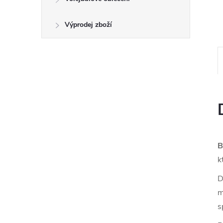
Výprodej zboží
B
k
D
m
s