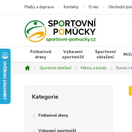
Přejít
Platby a doprava
Kontakty
O nás
Obchodní po
na
obsah
Fotbalové
Vybavení
Sportovní
Míč
dresy
sportovišť
oblečení
Sportovní oblečení
Mikiny a bundy
Bunda s
Domů
P
Přeskočit
Kategorie
kategorie
o
Fotbalové dresy
s
Vybavení sportovišť