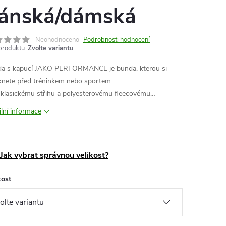
ánská/dámská
Neohodnoceno
Podrobnosti hodnocení
produktu:
Zvolte variantu
a s kapucí JAKO PERFORMANCE je bunda, kterou si
knete před tréninkem nebo sportem
 klasickému střihu a polyesterovému fleecovému…
ilní informace
Jak vybrat správnou velikost?
kost