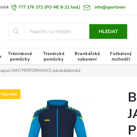
777 176 372
(PO-NE 8-21 hod.)
info@sportovni-
dmínky
Zásady zpracování osobních údajů
Termín doručení zboží
pomucky.cz
HLEDAT
Tréninkové
Trenérské
Brankářské
Fotbalový
e
pomůcky
pomůcky
vybavení
rozhodčí
 kapucí JAKO PERFORMANCE pánská/dámská
B
Výprodej
J
P