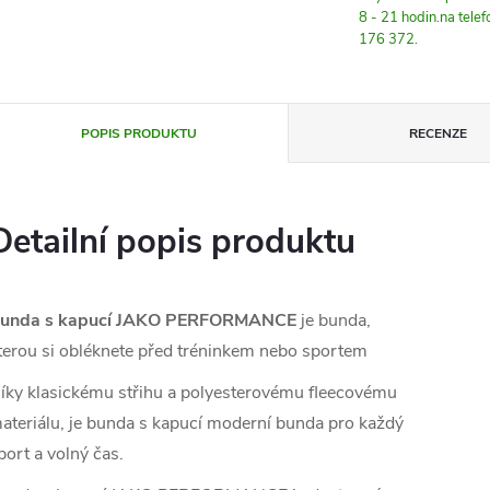
8 - 21 hodin.na tele
176 372.
POPIS PRODUKTU
RECENZE
Detailní popis produktu
unda s kapucí JAKO PERFORMANCE
je bunda,
terou si obléknete před tréninkem nebo sportem
íky klasickému střihu a
polyesterovému fleecovému
ateriálu, je bunda s kapucí moderní bunda pro každý
port a volný čas.