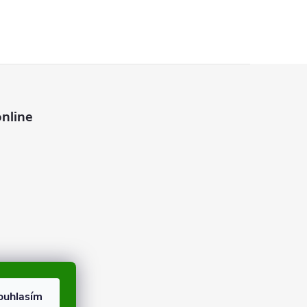
nline
ouhlasím