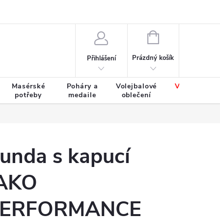
Výměna a vrácení zboží
Tabulky velikostí
NÁKUPNÍ
KOŠÍK
Prázdný košík
Přihlášení
Masérské
Poháry a
Volejbalové
Výprodej
potřeby
medaile
oblečení
zboží
unda s kapucí
AKO
ERFORMANCE