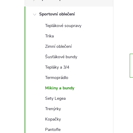
t
Sportovní oblečení
r
Teplákové soupravy
a
Trika
n
Zimní oblečení
Šusťákové bundy
n
Tepláky a 3/4
í
Termoprádlo
Mikiny a bundy
p
Sety Legea
a
Trenýrky
n
Kopačky
Pantofle