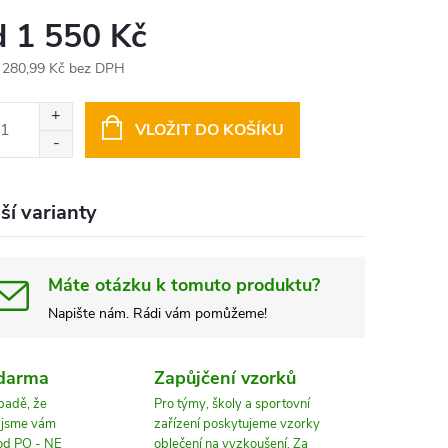
d
1 550 Kč
 280,99 Kč
bez DPH
ná
:
VLOŽIT DO KOŠÍKU
ší varianty
Máte otázku k tomuto produktu?
Napište nám. Rádi vám pomůžeme!
zdarma
Zapůjčení vzorků
ípadě, že
Pro týmy, školy a sportovní
, jsme vám
zařízení poskytujeme vzorky
 od PO - NE
oblečení na vyzkoušení. Za