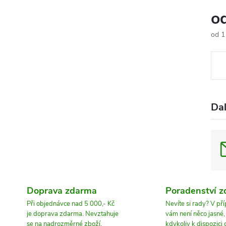
o
od
1
Měr
cena
Dal
Doprava zdarma
Poradenství 
Při objednávce nad 5 000,- Kč
Nevíte si rady? V př
je doprava zdarma. Nevztahuje
vám není něco jasné
se na nadrozměrné zboží.
kdykoliv k dispozici