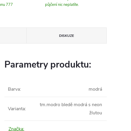
fonu 777
půjčení nic neplatíte.
DISKUZE
Parametry produktu:
Barva
:
modrá
tm.modro bledě modrá s neon
Varianta
:
žlutou
Značka: