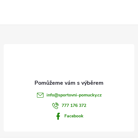
Z
á
p
a
t
info
@
sportovni-pomucky.cz
í
777 176 372
Facebook