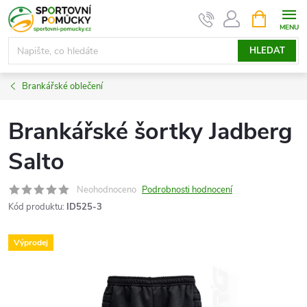
Přejít
NÁKUPNÍ
KOŠÍK
na
obsah
HLEDAT
Brankářské oblečení
Brankářské šortky Jadberg
Salto
Neohodnoceno
Podrobnosti hodnocení
Kód produktu:
ID525-3
Výprodej