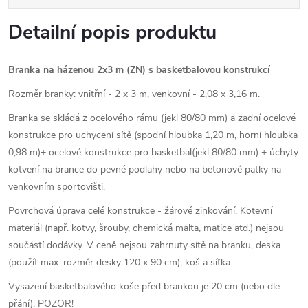
Detailní popis produktu
Branka na házenou 2x3 m (ZN) s basketbalovou konstrukcí
Rozměr branky: vnitřní - 2 x 3 m, venkovní - 2,08 x 3,16 m.
Branka se skládá z ocelového rámu (jekl 80/80 mm) a zadní ocelové
konstrukce pro uchycení sítě (spodní hloubka 1,20 m, horní hloubka
0,98 m)+ ocelové konstrukce pro basketbal(jekl 80/80 mm) + úchyty
kotvení na brance do pevné podlahy nebo na betonové patky na
venkovním sportovišti.
Povrchová úprava celé konstrukce - žárové zinkování. Kotevní
materiál (např. kotvy, šrouby, chemická malta, matice atd.) nejsou
součástí dodávky. V ceně nejsou zahrnuty sítě na branku, deska
(použít max. rozměr desky 120 x 90 cm), koš a síťka.
Vysazení basketbalového koše před brankou je 20 cm (nebo dle
přání). POZOR!