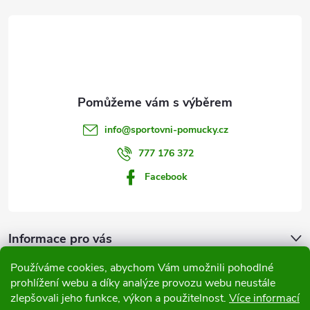
á
p
a
t
info
@
sportovni-pomucky.cz
í
777 176 372
Facebook
Informace pro vás
Používáme cookies, abychom Vám umožnili pohodlné
Přijímáme online platby
prohlížení webu a díky analýze provozu webu neustále
zlepšovali jeho funkce, výkon a použitelnost.
Více informací