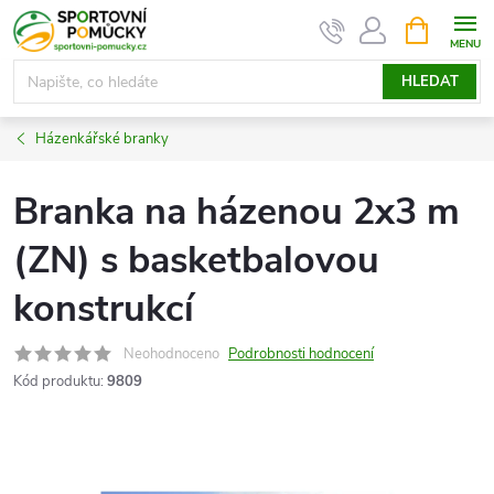
Přejít
NÁKUPNÍ
KOŠÍK
na
obsah
HLEDAT
Házenkářské branky
Branka na házenou 2x3 m
(ZN) s basketbalovou
konstrukcí
Neohodnoceno
Podrobnosti hodnocení
Kód produktu:
9809