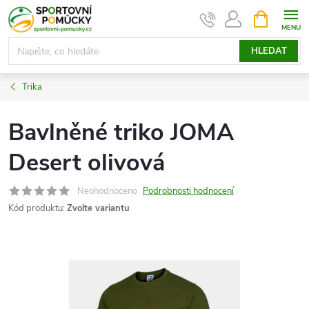
Přejít
NÁKUPNÍ
KOŠÍK
na
obsah
HLEDAT
Trika
Bavlněné triko JOMA
Desert olivová
Neohodnoceno
Podrobnosti hodnocení
Kód produktu:
Zvolte variantu