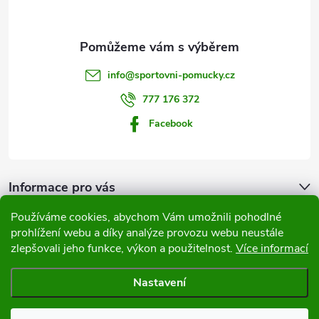
p
a
t
info
@
sportovni-pomucky.cz
í
777 176 372
Facebook
Informace pro vás
Používáme cookies, abychom Vám umožnili pohodlné
Přijímáme online platby
prohlížení webu a díky analýze provozu webu neustále
zlepšovali jeho funkce, výkon a použitelnost.
Více informací
Nastavení
Copyright 2026
Sportovní pomůcky
. Všechna práva vyhrazena.