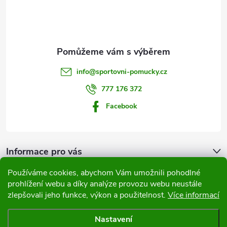
p
a
t
info
@
sportovni-pomucky.cz
í
777 176 372
Facebook
Informace pro vás
Používáme cookies, abychom Vám umožnili pohodlné
Přijímáme online platby
prohlížení webu a díky analýze provozu webu neustále
zlepšovali jeho funkce, výkon a použitelnost.
Více informací
Nastavení