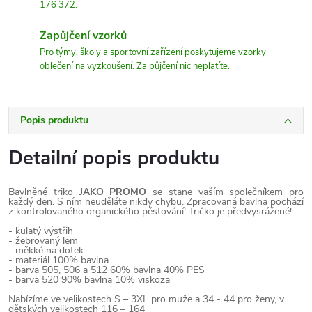
176 372.
Zapůjčení vzorků
Pro týmy, školy a sportovní zařízení poskytujeme vzorky
oblečení na vyzkoušení. Za půjčení nic neplatíte.
Popis produktu
Detailní popis produktu
Bavlněné triko
JAKO PROMO
se stane vaším společníkem pro
každý den. S ním neuděláte nikdy chybu. Zpracovaná bavlna pochází
z kontrolovaného organického pěstování! Tričko je předvysrážené!
- kulatý výstřih
- žebrovaný lem
- měkké na dotek
- materiál 100% bavlna
- barva 505, 506 a 512 60% bavlna 40% PES
- barva 520 90% bavlna 10% viskoza
Nabízíme ve velikostech S – 3XL pro muže a 34 - 44 pro ženy, v
dětských velikostech 116 – 164