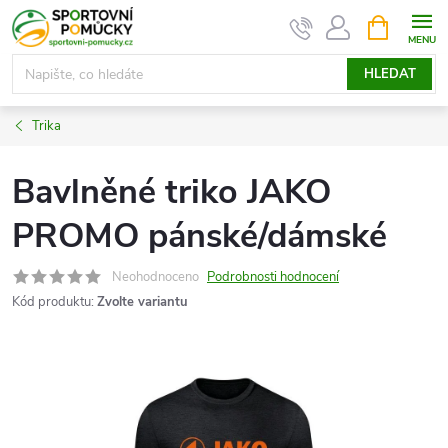
Přejít
NÁKUPNÍ
KOŠÍK
na
obsah
HLEDAT
Trika
Bavlněné triko JAKO
PROMO pánské/dámské
Neohodnoceno
Podrobnosti hodnocení
Kód produktu:
Zvolte variantu