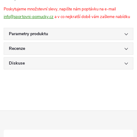
Poskytujeme množstevní slevy, napište nám poptávku na e-mail
info@sportovni-pomucky.cz
a v co nejkratší době vám zašleme nabídku
Parametry produktu
Recenze
Diskuse
Z
á