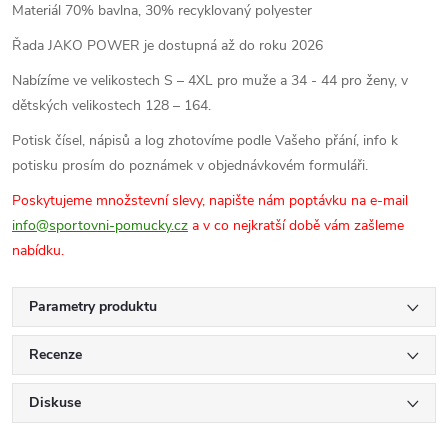
Materiál 70% bavlna, 30% recyklovaný polyester
Řada JAKO POWER je dostupná až do roku 2026
Nabízíme ve velikostech S – 4XL pro muže a 34 - 44 pro ženy, v
dětských velikostech 128 – 164.
Potisk čísel, nápisů a log zhotovíme podle Vašeho přání, info k
potisku prosím do poznámek v objednávkovém formuláři.
Poskytujeme množstevní slevy, napište nám poptávku na e-mail
info@sportovni-pomucky.cz
a v co nejkratší době vám zašleme
nabídku.
Parametry produktu
Recenze
Diskuse