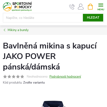
Přejít
NÁKUPNÍ
KOŠÍK
na
obsah
HLEDAT
Mikiny a bundy
Bavlněná mikina s kapucí
JAKO POWER
pánská/dámská
Neohodnoceno
Podrobnosti hodnocení
Kód produktu:
Zvolte variantu