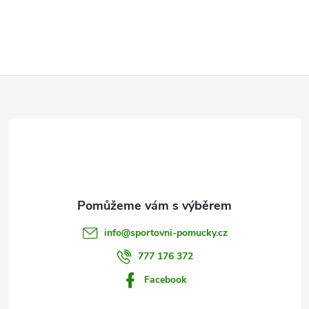
Z
á
p
a
t
info
@
sportovni-pomucky.cz
í
777 176 372
Facebook