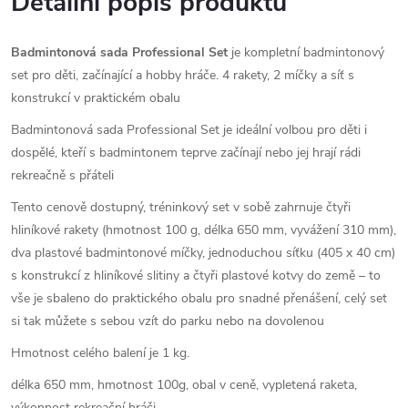
Detailní popis produktu
Badmintonová sada Professional Set
je kompletní badmintonový
set pro děti, začínající a hobby hráče. 4 rakety, 2 míčky a síť s
konstrukcí v praktickém obalu
Badmintonová sada Professional Set je ideální volbou pro děti i
dospělé, kteří s badmintonem teprve začínají nebo jej hrají rádi
rekreačně s přáteli
Tento cenově dostupný, tréninkový set v sobě zahrnuje čtyři
hliníkové rakety (hmotnost 100 g, délka 650 mm, vyvážení 310 mm),
dva plastové badmintonové míčky, jednoduchou síťku (405 x 40 cm)
s konstrukcí z hliníkové slitiny a čtyři plastové kotvy do země – to
vše je sbaleno do praktického obalu pro snadné přenášení, celý set
si tak můžete s sebou vzít do parku nebo na dovolenou
Hmotnost celého balení je 1 kg.
délka 650 mm, hmotnost 100g, obal v ceně, vypletená raketa,
výkonnost rekreační hráči