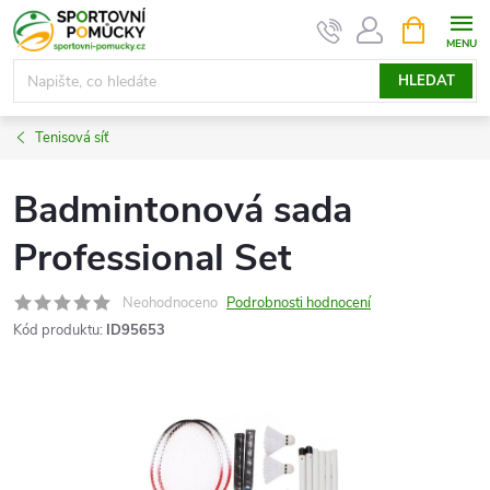
Přejít
NÁKUPNÍ
KOŠÍK
na
obsah
HLEDAT
Tenisová síť
Badmintonová sada
Professional Set
Neohodnoceno
Podrobnosti hodnocení
Kód produktu:
ID95653