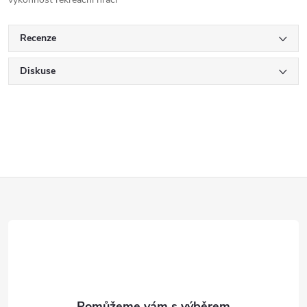
Recenze
Diskuse
Z
á
p
a