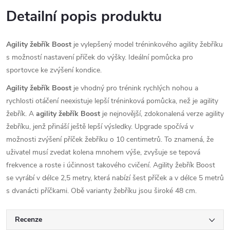
Detailní popis produktu
Agility žebřík Boost
je vylepšený model tréninkového agility žebříku
s možností nastavení příček do výšky. Ideální pomůcka pro
sportovce ke zvýšení kondice.
Agility žebřík Boost
je vhodný pro trénink rychlých nohou a
rychlosti otáčení neexistuje lepší tréninková pomůcka, než je agility
žebřík. A
agility žebřík Boost
je nejnovější, zdokonalená verze agility
žebříku, jenž přináší ještě lepší výsledky. Upgrade spočívá v
možnosti zvýšení příček žebříku o 10 centimetrů. To znamená, že
uživatel musí zvedat kolena mnohem výše, zvyšuje se tepová
frekvence a roste i účinnost takového cvičení. Agility žebřík Boost
se vyrábí v délce 2,5 metry, která nabízí šest příček a v délce 5 metrů
s dvanácti příčkami. Obě varianty žebříku jsou široké 48 cm.
Recenze