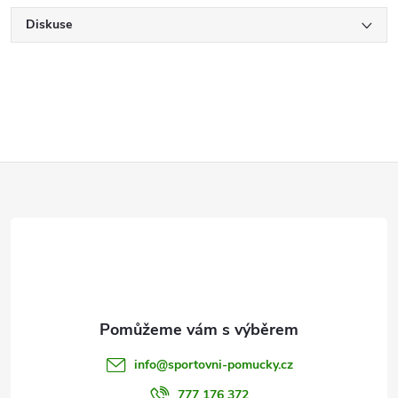
Diskuse
Z
á
p
a
t
info
@
sportovni-pomucky.cz
777 176 372